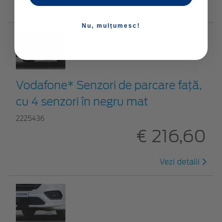
Vezi detalii
Nu, mulțumesc!
Vodafone* Senzori de parcare față,
cu 4 senzori în negru mat
2225436
€ 216,60
Vezi detalii