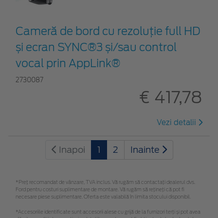
Cameră de bord cu rezoluție full HD
și ecran SYNC®3 și/sau control
vocal prin AppLink®
2730087
€ 417,78
Vezi detalii
Inapoi
1
2
Inainte
*Preţ recomandat de vânzare, TVA inclus. Vă rugăm să contactaţi dealerul dvs.
Ford pentru costuri suplimentare de montare. Vă rugăm să rețineți că pot fi
necesare piese suplimentare. Oferta este valabilă în limita stocului disponibil.
*Accesoriile identificate sunt accesorii alese cu grijă de la furnizori terți și pot avea