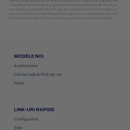
diferite condiții de garanție, iar detaliile acestora pot fi obținute de la dealerul dvs.
Ford. Denumirea Bluetooth® și logourile sunt proprietatea Bluetooth SIG, Inc. și
orice utilizare a unor astfel de mărci de către compania Ford Motor Company se
face sub licență. Denumirea iPhone/iPod și logourile sunt proprietatea Apple Inc.
Celelalte mărci și denumiri comerciale sunt deținute de respectivii proprietari
MODELE NOI
Autoturisme
Comerciale & Pick Up-uri
Flote
LINK-URI RAPIDE
Configurator
Stoc