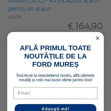
Xvision (SCC)* Kit încălzitor scaun
pentru un scaun
2021594
€ 164,90
Vezi detalii
AFLĂ PRIMUL TOATE
NOUTĂȚILE DE LA
FORD MUREȘ
Înscrie-te la newsletterul nostru, află ultimele
Vodafone* Senzori de parcare
noutăți și cele mai bune oferte pentru tine!
spate, cu 4 senzori în negru mat
Email
2225438
€ 204,64
Adaugă-mă!