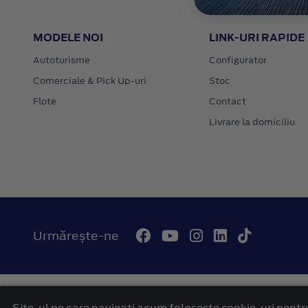
MODELE NOI
LINK-URI RAPIDE
Autoturisme
Configurator
Comerciale & Pick Up-uri
Stoc
Flote
Contact
Livrare la domiciliu
Urmărește-ne
© 2026 Autohaus Westcar Ford Mures
Termeni si conditii
Site-ul pe care navigați acum foloseşte cookie-uri pentru