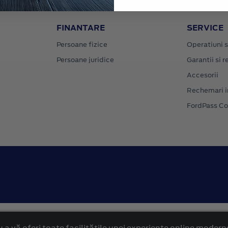
FINANTARE
SERVICE
Persoane fizice
Operatiuni s
Persoane juridice
Garantii si re
Accesorii
Rechemari i
FordPass C
Confidentialitate
Politica cookies
 a vă oferi toate facilitățile unei experiențe online modern