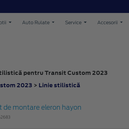
tii
Auto Rulate
Service
Accesorii
 stilistică pentru Transit Custom 2023
ustom 2023
>
Linie stilistică
it de montare eleron hayon
62683