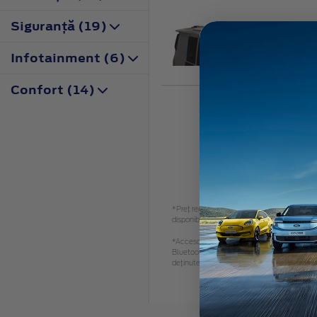
Siguranţă (19)
E
Infotainment (6)
27
Confort (14)
*Preţ recomandat de vânzare, TVA inclus. Vă 
disponibil.
*Accesoriile identificate sunt accesorii alese 
Bluetooth SIG, Inc. și orice utilizare a uno
deținute de respectivii proprietari