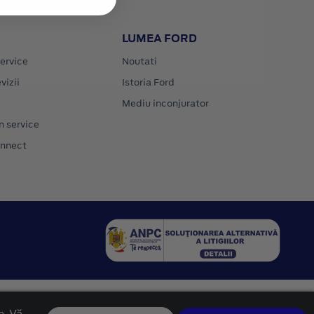
LUMEA FORD
ervice
Noutati
vizii
Istoria Ford
Mediu inconjurator
n service
onnect
e. Vă