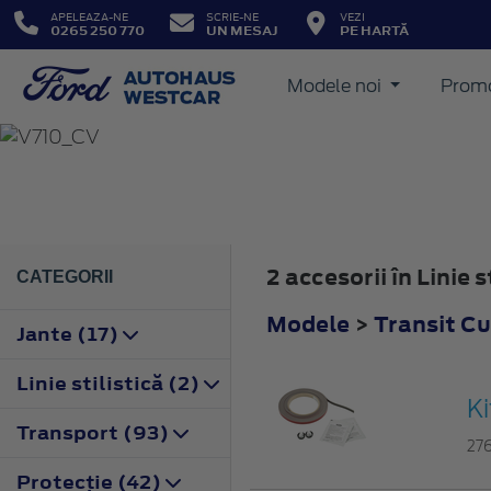
APELEAZA-NE
SCRIE-NE
VEZI
0265 250 770
UN MESAJ
PE HARTĂ
Modele noi
Promo
TRANSIT CUSTOM
2023
2 accesorii în Linie
CATEGORII
Modele
>
Transit C
Jante (17)
Linie stilistică (2)
K
Transport (93)
27
Protecţie (42)