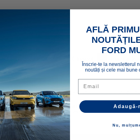
leron hayon
62680
AFLĂ PRIMU
NOUTĂȚILE
FORD M
Inapoi
1
Inainte
Înscrie-te la newsletterul n
noutăți și cele mai bune o
Email
rugăm să contactaţi dealerul dvs. Ford pentru costuri suplimentare de montare. Vă rugăm să rețin
Adaugă-
cu grijă de la furnizori terți și pot avea diferite condiții de garanție, iar detaliile acestora pot fi
r astfel de mărci de către compania Ford Motor Company se face sub licență. Denumirea iPhone/iPo
Nu, mulțum