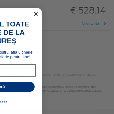
€ 528,14
L TOATE
Vezi detalii
 DE LA
UREȘ
ostru, află ultimele
ferte pentru tine!
eți că pot fi necesare piese suplimentare. Oferta este valabilă în limita stocului
mă!
 obținute de la dealerul dvs. Ford. Denumirea Bluetooth® și logourile sunt proprietatea
d și logourile sunt proprietatea Apple Inc. Celelalte mărci și denumiri comerciale sunt
esc!