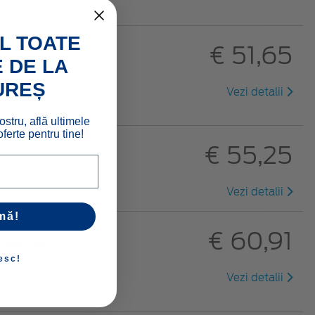
L TOATE
€ 51,65
lare și
 DE LA
UREȘ
Vezi detalii
ostru, află ultimele
ferte pentru tine!
€ 55,25
Vezi detalii
mă!
€ 60,91
iile de
esc!
Vezi detalii