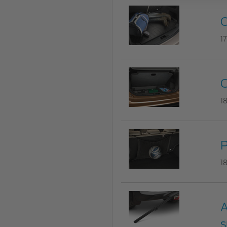
C
1
O
1
P
1
A
s