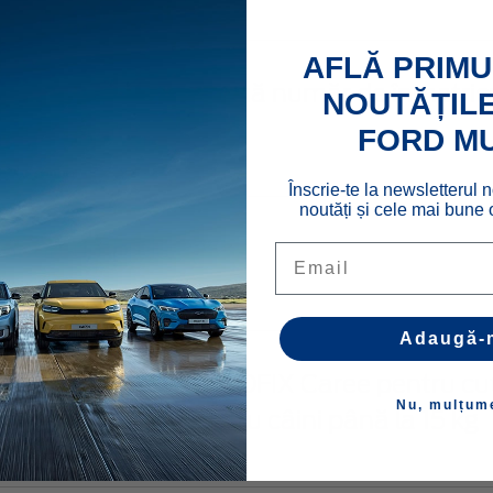
461207
AFLĂ PRIMU
ottez* Suport plăcuță număr de înmatricu
NOUTĂȚILE
umină spate
FORD M
623845
Înscrie-te la newsletterul n
noutăți și cele mai bune o
uport umbrelă
Email
524823
Adaugă-
pets®* Accesoriu ISOFIX Caree pentru cut
Nu, mulțum
ransport Caree, pentru câini până la 15 kg
710162