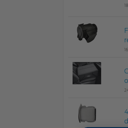
1
F
r
1
C
o
2
4
d