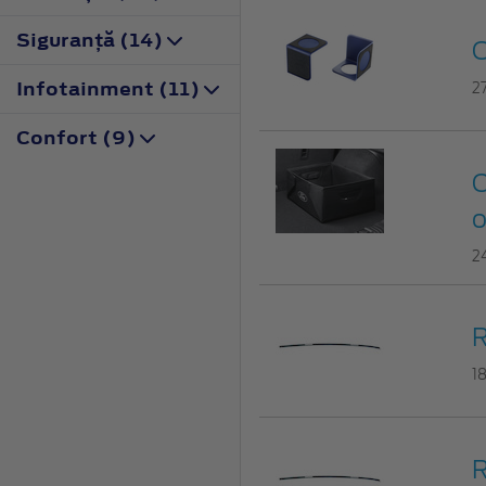
Siguranţă (14)
O
Infotainment (11)
2
Confort (9)
C
o
2
R
1
R