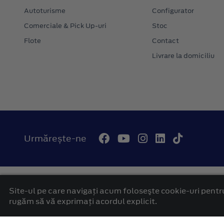
Autoturisme
Configurator
Comerciale & Pick Up-uri
Stoc
Flote
Contact
Livrare la domiciliu
Urmărește-ne
© 2026 Autohaus Westcar Ford Mures
Termeni si conditii
Site-ul pe care navigați acum foloseşte cookie-uri pentru
platformă dezvoltată de Workleto
rugăm să vă exprimați acordul explicit.