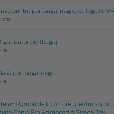
uvă pentru portbagaj negru, cu logo B-M
770293
rganizator portbagaj
801001
lasă portbagaj negru
801162
tera* Rampă de încărcare , pentru suportu
pate Genio Pro Advanced și Strada Trail