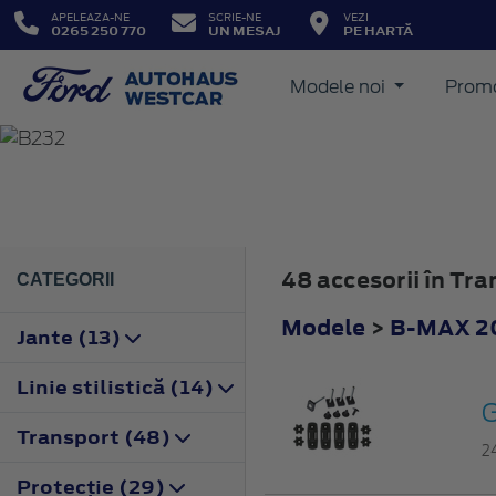
APELEAZA-NE
SCRIE-NE
VEZI
0265 250 770
UN MESAJ
PE HARTĂ
Modele noi
Promo
B-MAX
2012
48 accesorii în Tr
CATEGORII
Modele
>
B-MAX 2
Jante (13)
Linie stilistică (14)
G
Transport (48)
2
Protecţie (29)