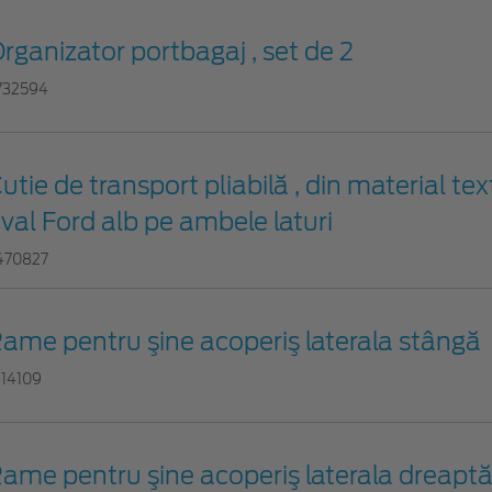
rganizator portbagaj , set de 2
732594
utie de transport pliabilă , din material tex
val Ford alb pe ambele laturi
470827
ame pentru şine acoperiş laterala stângă
814109
ame pentru şine acoperiş laterala dreapt