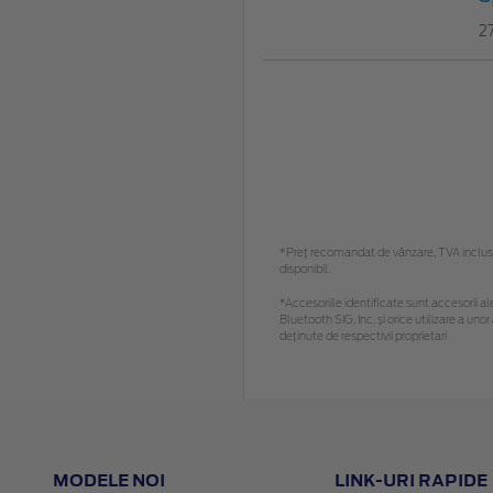
2
*Preţ recomandat de vânzare, TVA inclus. 
disponibil.
*Accesoriile identificate sunt accesorii ale
Bluetooth SIG, Inc. și orice utilizare a 
deținute de respectivii proprietari
MODELE NOI
LINK-URI RAPIDE