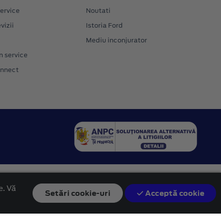
ervice
Noutati
vizii
Istoria Ford
Mediu inconjurator
n service
onnect
e. Vă
Setări
cookie-uri
Acceptă cookie