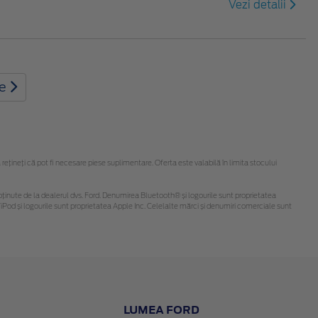
Vezi detalii
te
ineți că pot fi necesare piese suplimentare. Oferta este valabilă în limita stocului
 fi obținute de la dealerul dvs. Ford. Denumirea Bluetooth® și logourile sunt proprietatea
Pod și logourile sunt proprietatea Apple Inc. Celelalte mărci și denumiri comerciale sunt
LUMEA FORD