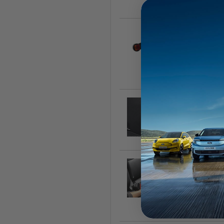
2
M
l
2
S
1
4
t
2