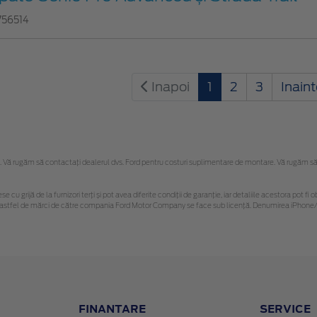
756514
Inapoi
1
2
3
Inain
Vă rugăm să contactaţi dealerul dvs. Ford pentru costuri suplimentare de montare. Vă rugăm să reț
se cu grijă de la furnizori terți și pot avea diferite condiții de garanție, iar detaliile acestora pot
unor astfel de mărci de către compania Ford Motor Company se face sub licență. Denumirea iPhone/i
FINANTARE
SERVICE