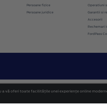
Persoane fizice
Operatiuni s
Persoane juridice
Garantii si re
Accesorii
Rechemari i
FordPass C
Confidentialitate
Politica cookies
 a vă oferi toate facilitățile unei experiențe online modern