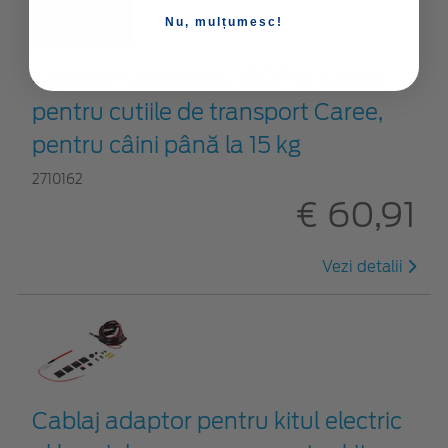
Nu, mulțumesc!
4pets®* Accesoriu ISOFIX Caree
pentru cutiile de transport Caree,
pentru câini până la 15 kg
2710162
€ 60,91
Vezi detalii
Cablaj adaptor pentru kitul electric