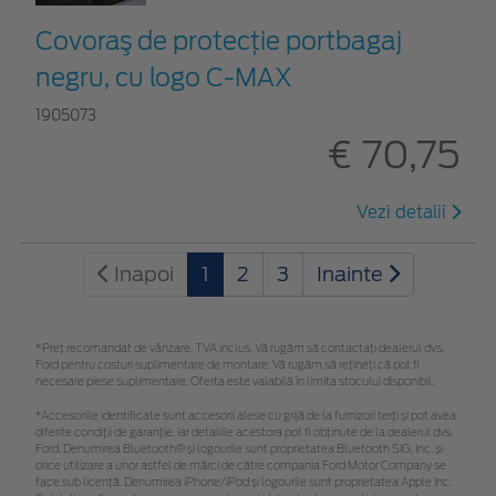
Covoraş de protecţie portbagaj
negru, cu logo C-MAX
1905073
€ 70,75
Vezi detalii
Inapoi
1
2
3
Inainte
*Preţ recomandat de vânzare, TVA inclus. Vă rugăm să contactaţi dealerul dvs.
Ford pentru costuri suplimentare de montare. Vă rugăm să rețineți că pot fi
necesare piese suplimentare. Oferta este valabilă în limita stocului disponibil.
*Accesoriile identificate sunt accesorii alese cu grijă de la furnizori terți și pot avea
diferite condiții de garanție, iar detaliile acestora pot fi obținute de la dealerul dvs.
Ford. Denumirea Bluetooth® și logourile sunt proprietatea Bluetooth SIG, Inc. și
orice utilizare a unor astfel de mărci de către compania Ford Motor Company se
face sub licență. Denumirea iPhone/iPod și logourile sunt proprietatea Apple Inc.