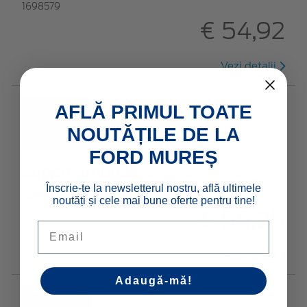
1698579
€ 54,92
Vezi detalii
AFLĂ PRIMUL TOATE
NOUTĂȚILE DE LA
FORD MUREȘ
Suport umbrelă
Înscrie-te la newsletterul nostru, află ultimele
1524823
noutăți și cele mai bune oferte pentru tine!
€ 55,25
Email
Vezi detalii
Adaugă-mă!