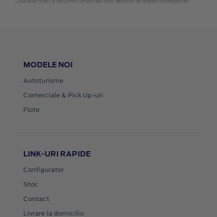
Celelalte mărci și denumiri comerciale sunt deținute de respectivii proprietari
MODELE NOI
Autoturisme
Comerciale & Pick Up-uri
Flote
LINK-URI RAPIDE
Configurator
Stoc
Contact
Livrare la domiciliu