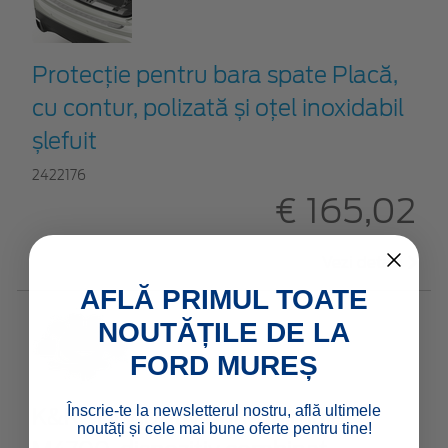
Protecţie pentru bara spate Placă,
cu contur, polizată și oțel inoxidabil
șlefuit
2422176
€ 165,02
Vezi detalii
AFLĂ PRIMUL TOATE
NOUTĂȚILE DE LA
FORD MUREȘ
Înscrie-te la newsletterul nostru, află ultimele
K&K* Dispozitiv anti-animale ,
noutăți și cele mai bune oferte pentru tine!