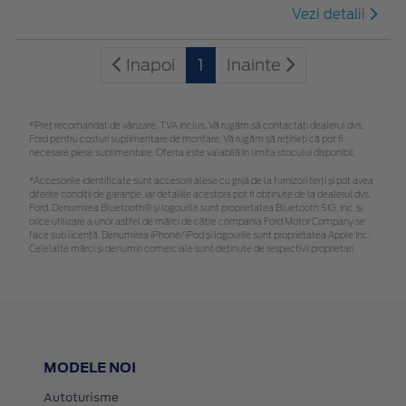
Vezi detalii
Inapoi
1
Inainte
*Preţ recomandat de vânzare, TVA inclus. Vă rugăm să contactaţi dealerul dvs.
Ford pentru costuri suplimentare de montare. Vă rugăm să rețineți că pot fi
necesare piese suplimentare. Oferta este valabilă în limita stocului disponibil.
*Accesoriile identificate sunt accesorii alese cu grijă de la furnizori terți și pot avea
diferite condiții de garanție, iar detaliile acestora pot fi obținute de la dealerul dvs.
Ford. Denumirea Bluetooth® și logourile sunt proprietatea Bluetooth SIG, Inc. și
orice utilizare a unor astfel de mărci de către compania Ford Motor Company se
face sub licență. Denumirea iPhone/iPod și logourile sunt proprietatea Apple Inc.
Celelalte mărci și denumiri comerciale sunt deținute de respectivii proprietari
MODELE NOI
Autoturisme