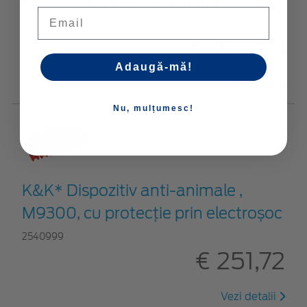
M4700, dispozitiv combinat
Email
2033208
€ 219,59
Adaugă-mă!
Vezi detalii
Nu, mulțumesc!
K&K* Dispozitiv anti-animale ,
M9300, cu protecție prin electroșoc
2540999
€ 251,72
Vezi detalii