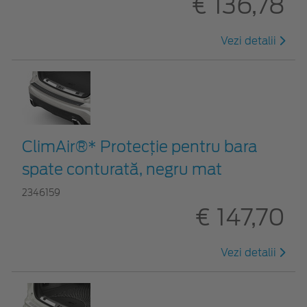
€ 136,78
Vezi detalii
ClimAir®* Protecţie pentru bara
spate conturată, negru mat
2346159
€ 147,70
Vezi detalii