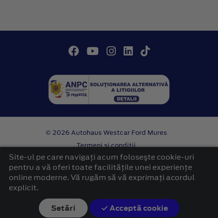
© 2026 Autohaus Westcar Ford Mures
Termeni si conditii
Confidentialitate
Site-ul pe care navigați acum foloseşte cookie-uri
Politica cookies
pentru a vă oferi toate facilitățile unei experiențe
online moderne. Vă rugăm să vă exprimați acordul
platformă dezvoltată de Workleto
explicit.
Setări
Acceptă cookie