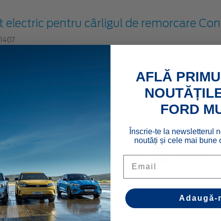
t electric pentru cârligul de remorcare Con
31407
AFLĂ PRIMU
rlig de remorcare detașabil
NOUTĂȚILE
15892
FORD M
Înscrie-te la newsletterul n
noutăți și cele mai bune o
Inapoi
1
Inainte
Email
Adaugă-
rugăm să contactaţi dealerul dvs. Ford pentru costuri suplimentare de montare. Vă rugăm să rețin