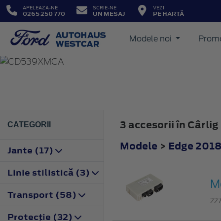
APELEAZA-NE
SCRIE-NE
VEZI
0265 250 770
UN MESAJ
PE HARTĂ
Modele noi
Promo
EDGE
2018
3 accesorii în Cârl
CATEGORII
Modele
>
Edge 201
Jante (17)
Linie stilistică (3)
M
Transport (58)
22
Protecţie (32)