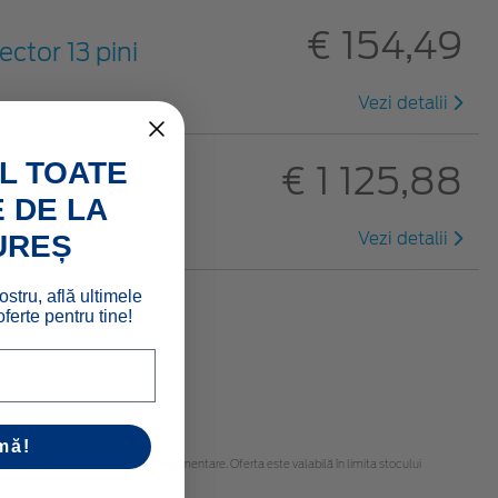
€ 154,49
ector 13 pini
Vezi detalii
L TOATE
€ 1 125,88
 DE LA
Vezi detalii
UREȘ
ostru, află ultimele
ferte pentru tine!
mă!
eți că pot fi necesare piese suplimentare. Oferta este valabilă în limita stocului