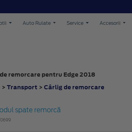
tii
Auto Rulate
Service
Accesorii
ig de remorcare pentru Edge 2018
8
>
Transport
>
Cârlig de remorcare
odul spate remorcă
70699