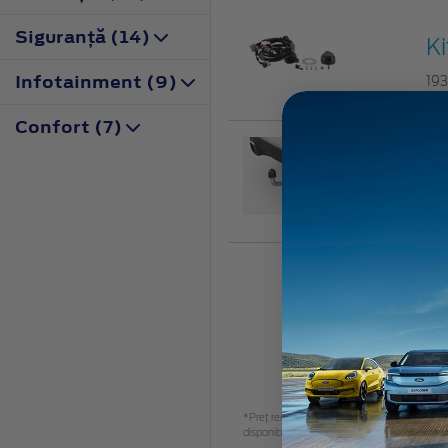
Siguranţă (14)
Ki
Infotainment (9)
19
Confort (7)
Câ
23
*Preţ recomandat de vânzare, TVA inclus. Vă 
disponibil.