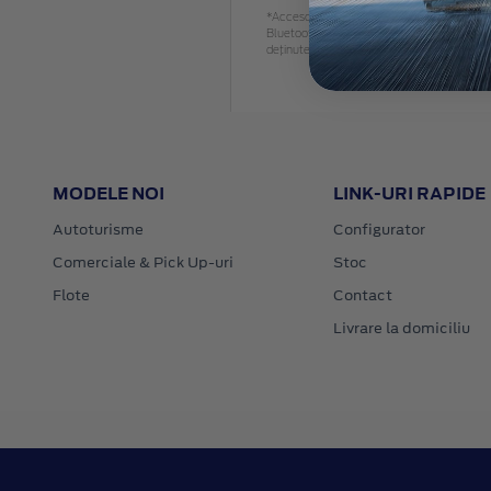
*Accesoriile identificate sunt accesorii alese 
Bluetooth SIG, Inc. și orice utilizare a uno
deținute de respectivii proprietari
MODELE NOI
LINK-URI RAPIDE
Autoturisme
Configurator
Comerciale & Pick Up-uri
Stoc
Flote
Contact
Livrare la domiciliu