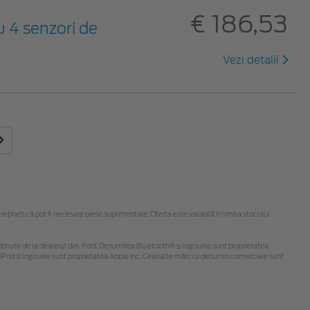
€ 186,53
u 4 senzori de
Vezi detalii
ineți că pot fi necesare piese suplimentare. Oferta este valabilă în limita stocului
 fi obținute de la dealerul dvs. Ford. Denumirea Bluetooth® și logourile sunt proprietatea
Pod și logourile sunt proprietatea Apple Inc. Celelalte mărci și denumiri comerciale sunt