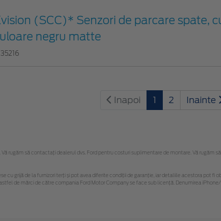
vision (SCC)* Senzori de parcare spate, c
uloare negru matte
935216
Inapoi
1
2
Inainte
Vă rugăm să contactaţi dealerul dvs. Ford pentru costuri suplimentare de montare. Vă rugăm să reț
se cu grijă de la furnizori terți și pot avea diferite condiții de garanție, iar detaliile acestora pot
nor astfel de mărci de către compania Ford Motor Company se face sub licență. Denumirea iPhone/i