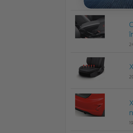
2
C
î
2
X
2
X
n
1