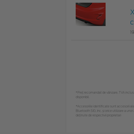
X
c
1
*Preţ recomandat de vânzare, TVA inclus. 
disponibil.
*Accesoriile identificate sunt accesorii ale
Bluetooth SIG, Inc. și orice utilizare a u
deținute de respectivii proprietari