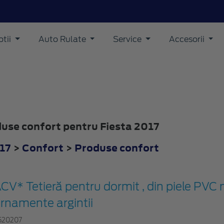
tii
Auto Rulate
Service
Accesorii
oduse confort pentru Fiesta 2017
017
>
Confort
>
Produse confort
CV* Tetieră pentru dormit , din piele PVC 
rnamente argintii
520207