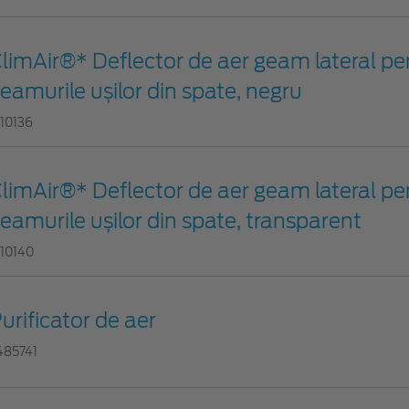
limAir®* Deflector de aer geam lateral pe
eamurile ușilor din spate, negru
110136
limAir®* Deflector de aer geam lateral pe
eamurile ușilor din spate, transparent
110140
urificator de aer
485741