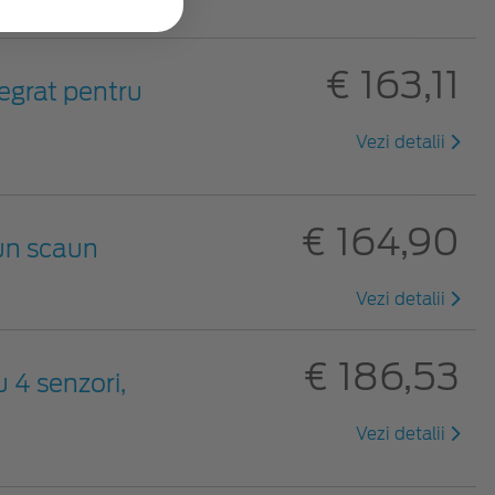
€ 163,11
egrat pentru
Vezi detalii
€ 164,90
 un scaun
Vezi detalii
€ 186,53
 4 senzori,
Vezi detalii