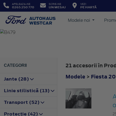
APELEAZA-NE
SCRIE-NE
VEZI
0265 250 770
UN MESAJ
PE HARTĂ
Modele noi
Promo
FIESTA
2017
21 accesorii în Pr
CATEGORII
Modele
>
Fiesta 2
Jante (28)
Linie stilistică (13)
A
Transport (52)
o
Protecţie (42)
2