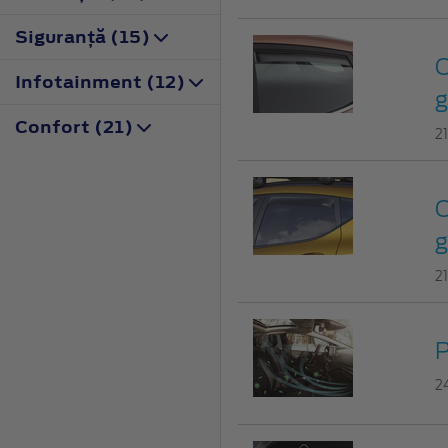
Siguranţă (15)
C
Infotainment (12)
g
Confort (21)
2
C
g
2
P
2