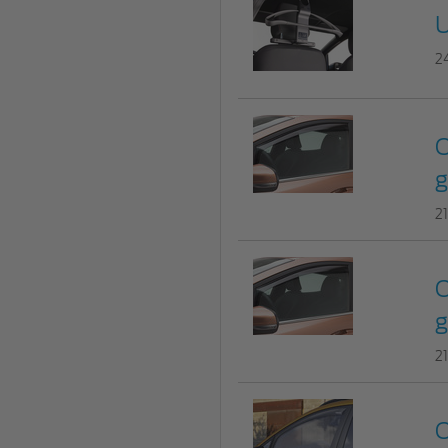
U
2
C
g
2
C
g
2
C