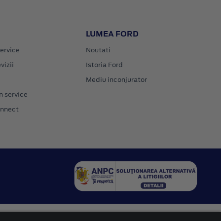
LUMEA FORD
ervice
Noutati
vizii
Istoria Ford
Mediu inconjurator
n service
onnect