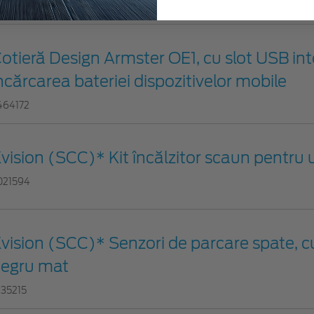
227703
otieră Design Armster OE1, cu slot USB int
ncărcarea bateriei dispozitivelor mobile
464172
vision (SCC)* Kit încălzitor scaun pentru
021594
vision (SCC)* Senzori de parcare spate, cu
egru mat
935215