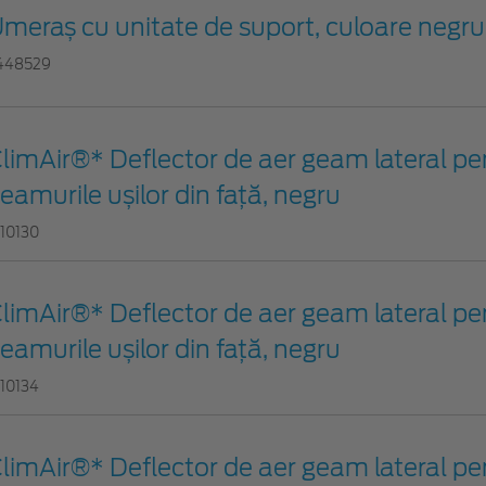
meraș cu unitate de suport, culoare negr
448529
limAir®* Deflector de aer geam lateral pe
eamurile ușilor din față, negru
110130
limAir®* Deflector de aer geam lateral pe
eamurile ușilor din față, negru
110134
limAir®* Deflector de aer geam lateral pe