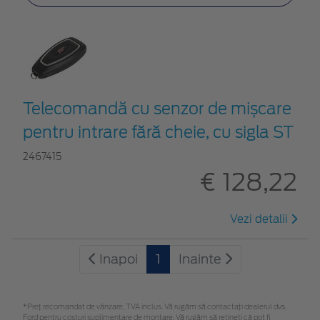
Telecomandă cu senzor de mișcare
pentru intrare fără cheie, cu sigla ST
2467415
€ 128,22
Vezi detalii
Inapoi
1
Inainte
*Preţ recomandat de vânzare, TVA inclus. Vă rugăm să contactaţi dealerul dvs.
Ford pentru costuri suplimentare de montare. Vă rugăm să rețineți că pot fi