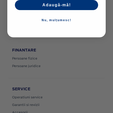
Configurator
Adaugă-mă!
Stoc
Contact
Nu, mulțumesc!
Livrare la domiciliu
FINANTARE
Persoane fizice
Persoane juridice
SERVICE
Operatiuni service
Garantii si revizii
Accesorii