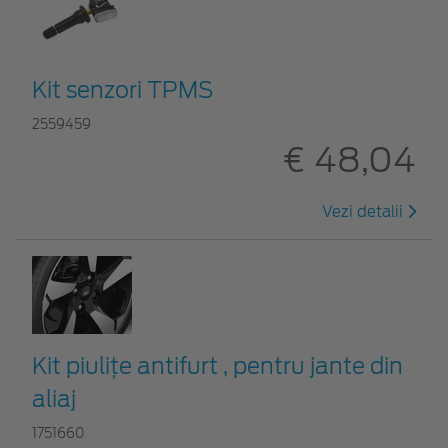
Kit senzori TPMS
2559459
€ 48,04
Vezi detalii
Kit piuliţe antifurt , pentru jante din
aliaj
1751660