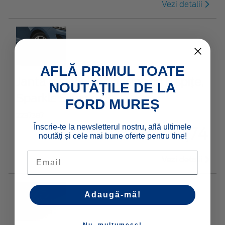
Vezi detalii
AFLĂ PRIMUL TOATE
Jantă din aliaj 16" design cu 8 spițe,
NOUTĂȚILE DE LA
Sparkle Silver
FORD MUREȘ
2237387
Înscrie-te la newsletterul nostru, află ultimele
€ 237,74
noutăți și cele mai bune oferte pentru tine!
Email
Vezi detalii
Adaugă-mă!