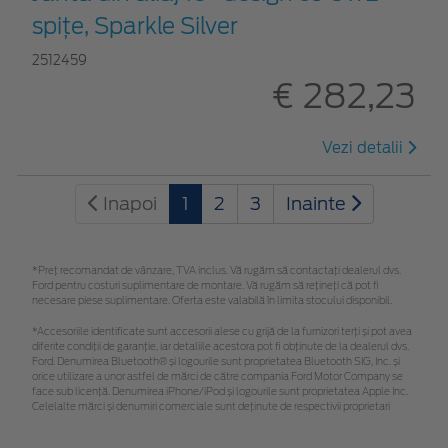
spiţe, Sparkle Silver
2512459
€ 282,23
Vezi detalii
Inapoi
1
2
3
Inainte
*Preţ recomandat de vânzare, TVA inclus. Vă rugăm să contactaţi dealerul dvs.
Ford pentru costuri suplimentare de montare. Vă rugăm să rețineți că pot fi
necesare piese suplimentare. Oferta este valabilă în limita stocului disponibil.
*Accesoriile identificate sunt accesorii alese cu grijă de la furnizori terți și pot avea
diferite condiții de garanție, iar detaliile acestora pot fi obținute de la dealerul dvs.
Ford. Denumirea Bluetooth® și logourile sunt proprietatea Bluetooth SIG, Inc. și
orice utilizare a unor astfel de mărci de către compania Ford Motor Company se
face sub licență. Denumirea iPhone/iPod și logourile sunt proprietatea Apple Inc.
Celelalte mărci și denumiri comerciale sunt deținute de respectivii proprietari