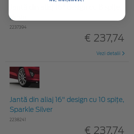
Nu, mulțumesc!
Jantă din aliaj 16" design cu 8 spițe,
Negru
2237394
€ 237,74
Vezi detalii
Jantă din aliaj 16" design cu 10 spițe,
Sparkle Silver
2238241
€ 237,74