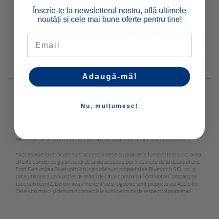
filetului M12
Înscrie-te la newsletterul nostru, află ultimele
noutăți și cele mai bune oferte pentru tine!
2375527
€ 91,05
Email
Vezi detalii
Adaugă-mă!
Inapoi
1
Inainte
Nu, mulțumesc!
*Preţ recomandat de vânzare, TVA inclus. Vă rugăm să contactaţi dealerul dvs.
Ford pentru costuri suplimentare de montare. Vă rugăm să rețineți că pot fi
necesare piese suplimentare. Oferta este valabilă în limita stocului disponibil.
*Accesoriile identificate sunt accesorii alese cu grijă de la furnizori terți și pot avea
diferite condiții de garanție, iar detaliile acestora pot fi obținute de la dealerul dvs.
Ford. Denumirea Bluetooth® și logourile sunt proprietatea Bluetooth SIG, Inc. și
orice utilizare a unor astfel de mărci de către compania Ford Motor Company se
face sub licență. Denumirea iPhone/iPod și logourile sunt proprietatea Apple Inc.
Celelalte mărci și denumiri comerciale sunt deținute de respectivii proprietari