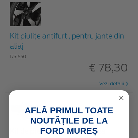
Kit piuliţe antifurt , pentru jante din
aliaj
1751660
€ 78,30
Vezi detalii
AFLĂ PRIMUL TOATE
NOUTĂȚILE DE LA
FORD MUREȘ
Kit de prezoane dimensiunea