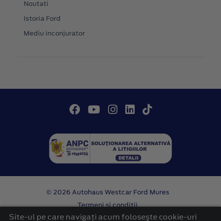
Noutati
Istoria Ford
Mediu inconjurator
© 2026 Autohaus Westcar Ford Mures
Termeni si conditii
Confidentialitate
Site-ul pe care navigați acum foloseşte cookie-uri