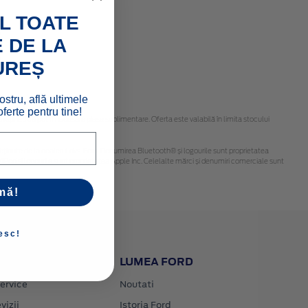
L TOATE
 DE LA
UREȘ
ostru, află ultimele
ferte pentru tine!
țineți că pot fi necesare piese suplimentare. Oferta este valabilă în limita stocului
 fi obținute de la dealerul dvs. Ford. Denumirea Bluetooth® și logourile sunt proprietatea
iPod și logourile sunt proprietatea Apple Inc. Celelalte mărci și denumiri comerciale sunt
mă!
esc!
LUMEA FORD
ervice
Noutati
vizii
Istoria Ford