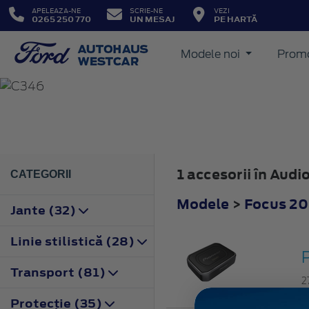
APELEAZA-NE
SCRIE-NE
VEZI
0265 250 770
UN MESAJ
PE HARTĂ
Modele noi
Promo
FOCUS
2011
1 accesorii în Aud
CATEGORII
Modele
>
Focus 20
Jante (32)
Linie stilistică (28)
Transport (81)
2
Protecţie (35)