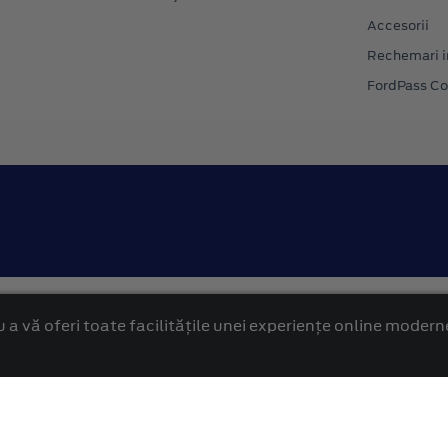
Accesorii
Rechemari i
FordPass C
Confidentialitate
Politica cookies
 a vă oferi toate facilitățile unei experiențe online modern