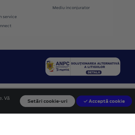
Mediu inconjurator
n service
onnect
e. Vă
Setări
cookie-uri
Acceptă cookie