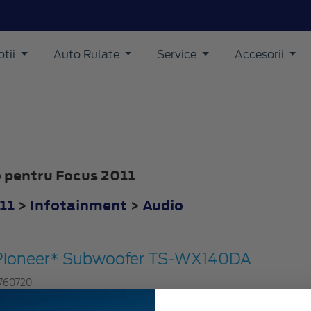
tii
Auto Rulate
Service
Accesorii
io pentru Focus 2011
11
>
Infotainment
>
Audio
Pioneer* Subwoofer TS-WX140DA
760720