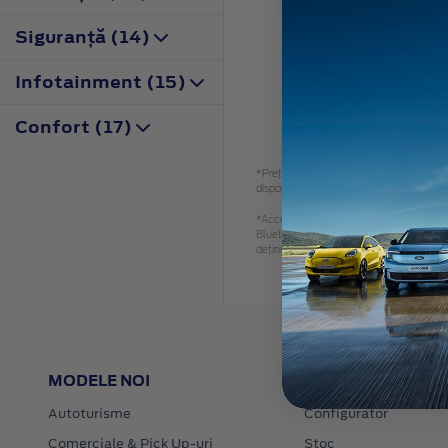
Siguranţă (14)
Infotainment (15)
Confort (17)
*Preţ recomandat de vânzare, TVA inclus. 
disponibil.
*Accesoriile identificate sunt accesorii ale
Bluetooth SIG, Inc. și orice utilizare a 
deținute de respectivii proprietari
MODELE NOI
LINK-URI RAPIDE
Autoturisme
Configurator
Comerciale & Pick Up-uri
Stoc