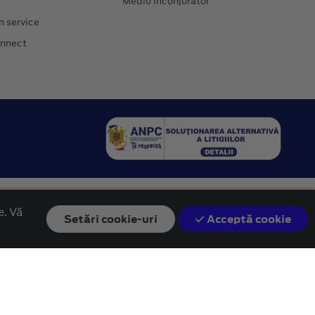
Mediu inconjurator
n service
onnect
e. Vă
Setări
cookie-uri
Acceptă cookie