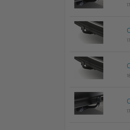
1
C
1
C
1
C
1