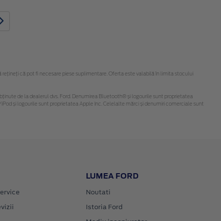
țineți că pot fi necesare piese suplimentare. Oferta este valabilă în limita stocului
 fi obținute de la dealerul dvs. Ford. Denumirea Bluetooth® și logourile sunt proprietatea
iPod și logourile sunt proprietatea Apple Inc. Celelalte mărci și denumiri comerciale sunt
LUMEA FORD
ervice
Noutati
vizii
Istoria Ford