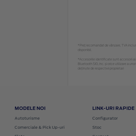
*Preţ recomandat de vânzare, TVA inclus. 
disponibil.
*Accesoriile identificate sunt accesorii ale
Bluetooth SIG, Inc. și orice utilizare a 
deținute de respectivii proprietari
MODELE NOI
LINK-URI RAPIDE
Autoturisme
Configurator
Comerciale & Pick Up-uri
Stoc