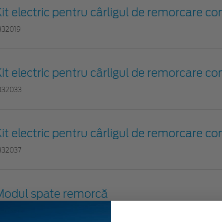
it electric pentru cârligul de remorcare con
832019
it electric pentru cârligul de remorcare con
832033
it electric pentru cârligul de remorcare con
832037
Modul spate remorcă
786386