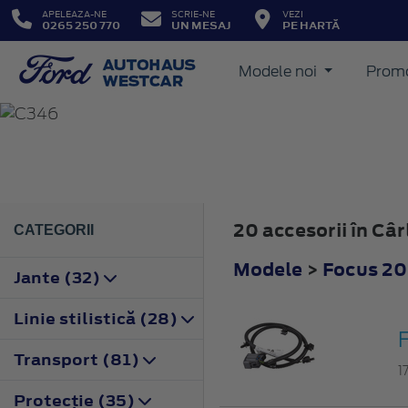
APELEAZA-NE
SCRIE-NE
VEZI
0265 250 770
UN MESAJ
PE HARTĂ
Modele noi
Promo
FOCUS
2011
20 accesorii în Câ
CATEGORII
Modele
>
Focus 20
Jante (32)
Linie stilistică (28)
F
Transport (81)
1
Protecţie (35)