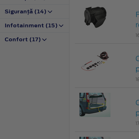
Siguranţă (14)
F
r
Infotainment (15)
1
Confort (17)
C
p
1
C
p
1