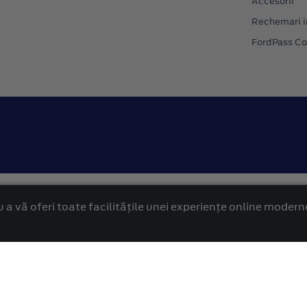
Accesorii
Rechemari i
FordPass C
Confidentialitate
Politica cookies
 a vă oferi toate facilitățile unei experiențe online modern