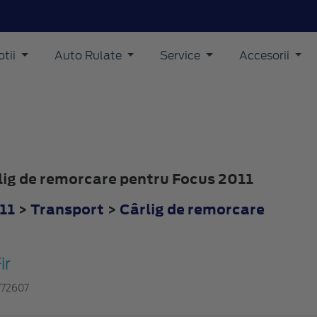
tii
Auto Rulate
Service
Accesorii
rlig de remorcare pentru Focus 2011
11
>
Transport
>
Cârlig de remorcare
ir
772607