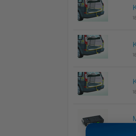
K
1
K
1
K
1
1