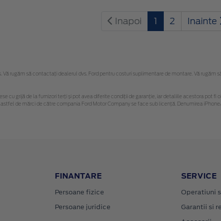
Inapoi
1
2
Inainte
Vă rugăm să contactaţi dealerul dvs. Ford pentru costuri suplimentare de montare. Vă rugăm să re
se cu grijă de la furnizori terți și pot avea diferite condiții de garanție, iar detaliile acestora pot
unor astfel de mărci de către compania Ford Motor Company se face sub licență. Denumirea iPhone/
FINANTARE
SERVICE
Persoane fizice
Operatiuni s
Persoane juridice
Garantii si re