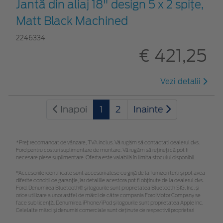
Jantă din aliaj 18" design 5 x 2 spițe,
Matt Black Machined
2246334
€ 421,25
Vezi detalii
Inapoi
1
2
Inainte
*Preţ recomandat de vânzare, TVA inclus. Vă rugăm să contactaţi dealerul dvs.
Ford pentru costuri suplimentare de montare. Vă rugăm să rețineți că pot fi
necesare piese suplimentare. Oferta este valabilă în limita stocului disponibil.
*Accesoriile identificate sunt accesorii alese cu grijă de la furnizori terți și pot avea
diferite condiții de garanție, iar detaliile acestora pot fi obținute de la dealerul dvs.
Ford. Denumirea Bluetooth® și logourile sunt proprietatea Bluetooth SIG, Inc. și
orice utilizare a unor astfel de mărci de către compania Ford Motor Company se
face sub licență. Denumirea iPhone/iPod și logourile sunt proprietatea Apple Inc.
Celelalte mărci și denumiri comerciale sunt deținute de respectivii proprietari