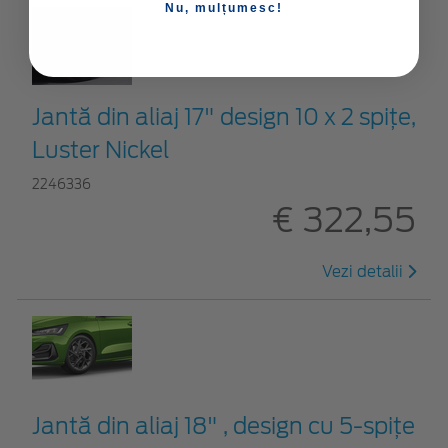
Nu, mulțumesc!
Jantă din aliaj 17" design 10 x 2 spițe,
Luster Nickel
2246336
€ 322,55
Vezi detalii
Jantă din aliaj 18" , design cu 5-spiţe