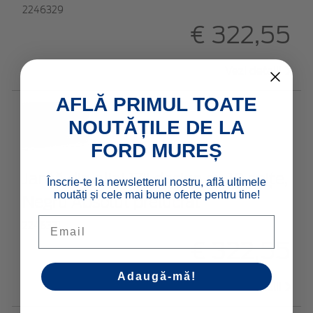
2246329
€ 322,55
Vezi detalii
AFLĂ PRIMUL TOATE
NOUTĂȚILE DE LA
FORD MUREȘ
Jantă din aliaj 17" design cu 10 spițe,
Înscrie-te la newsletterul nostru, află ultimele
noutăți și cele mai bune oferte pentru tine!
Negru Absolut prelucrat
Email
2246331
€ 322,55
Adaugă-mă!
Vezi detalii