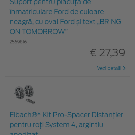
Suport pentru plăcuța de
înmatriculare Ford de culoare
neagră, cu oval Ford și text „BRING
ON TOMORROW”
2569816
€ 27,39
Vezi detalii
Eibach®* Kit Pro-Spacer Distanțier
pentru roți System 4, argintiu
anodizat