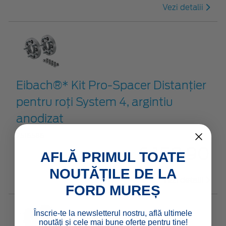
Vezi detalii
Eibach®* Kit Pro-Spacer Distanțier
pentru roți System 4, argintiu
anodizat
2516586
€ 158,90
AFLĂ PRIMUL TOATE
NOUTĂȚILE DE LA
Vezi detalii
FORD MUREȘ
Înscrie-te la newsletterul nostru, află ultimele
noutăți și cele mai bune oferte pentru tine!