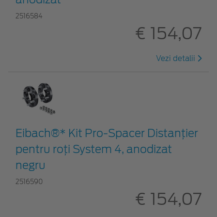
2516584
€ 154,07
Vezi detalii
Eibach®* Kit Pro-Spacer Distanțier
pentru roți System 4, anodizat
negru
2516590
€ 154,07