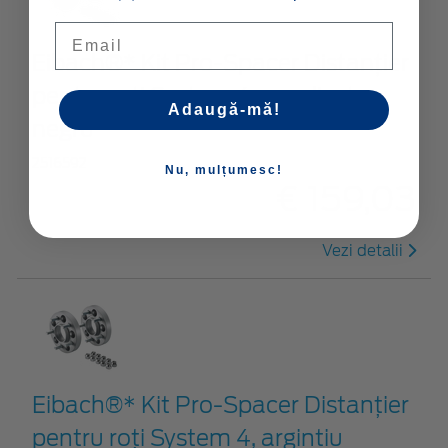
Email
Eibach®* Kit Pro-Spacer Distanțier
pentru roți System 4, anodizat
Adaugă-mă!
negru
2516592
Nu, mulțumesc!
€ 159,03
Vezi detalii
Eibach®* Kit Pro-Spacer Distanțier
pentru roți System 4, argintiu