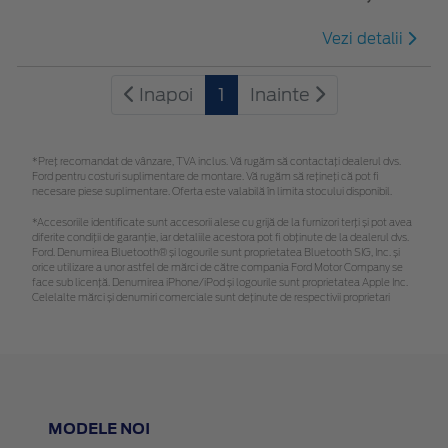
Vezi detalii
Inapoi
1
Inainte
*Preţ recomandat de vânzare, TVA inclus. Vă rugăm să contactaţi dealerul dvs.
Ford pentru costuri suplimentare de montare. Vă rugăm să rețineți că pot fi
necesare piese suplimentare. Oferta este valabilă în limita stocului disponibil.
*Accesoriile identificate sunt accesorii alese cu grijă de la furnizori terți și pot avea
diferite condiții de garanție, iar detaliile acestora pot fi obținute de la dealerul dvs.
Ford. Denumirea Bluetooth® și logourile sunt proprietatea Bluetooth SIG, Inc. și
orice utilizare a unor astfel de mărci de către compania Ford Motor Company se
face sub licență. Denumirea iPhone/iPod și logourile sunt proprietatea Apple Inc.
Celelalte mărci și denumiri comerciale sunt deținute de respectivii proprietari
MODELE NOI