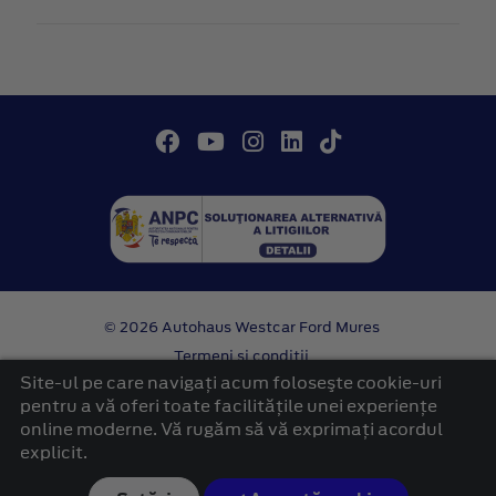
© 2026 Autohaus Westcar Ford Mures
Termeni si conditii
Confidentialitate
Site-ul pe care navigați acum foloseşte cookie-uri
Politica cookies
pentru a vă oferi toate facilitățile unei experiențe
online moderne. Vă rugăm să vă exprimați acordul
platformă dezvoltată de Workleto
explicit.