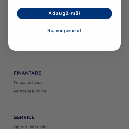
LINK-URI RAPIDE
Adaugă-mă!
Configurator
Stoc
Nu, mulțumesc!
Contact
Livrare la domiciliu
FINANTARE
Persoane fizice
Persoane juridice
SERVICE
Operatiuni service