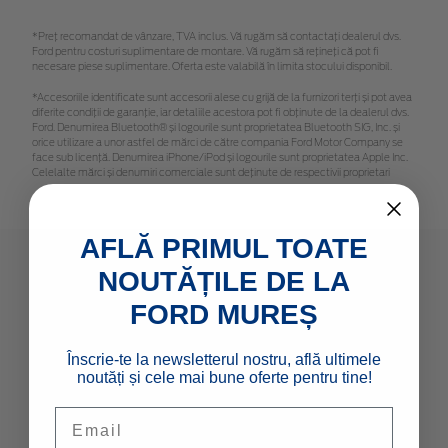
*Preţ recomandat de vânzare, TVA inclus. Vă rugăm să contactaţi dealerul dvs.
Ford pentru costuri suplimentare de montare. Vă rugăm să rețineți că pot fi
necesare piese suplimentare. Oferta este valabilă în limita stocului disponibil.
*Accesoriile identificate sunt accesorii alese cu grijă de la furnizori terți și pot avea
diferite condiții de garanție, iar detaliile acestora pot fi obținute de la dealerul dvs.
Ford. Denumirea Bluetooth® și logourile sunt proprietatea Bluetooth SIG, Inc. și
orice utilizare a unor astfel de mărci de către compania Ford Motor Company se
face sub licență. Denumirea iPhone/iPod și logourile sunt proprietatea Apple Inc.
Celelalte mărci și denumiri comerciale sunt deținute de respectivii proprietari
AFLĂ PRIMUL TOATE
NOUTĂȚILE DE LA
MODELE NOI
FORD MUREȘ
Autoturisme
Înscrie-te la newsletterul nostru, află ultimele
Comerciale & Pick Up-uri
noutăți și cele mai bune oferte pentru tine!
Flote
Email