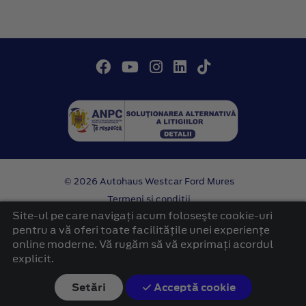
© 2026 Autohaus Westcar Ford Mures
Termeni si conditii
Confidentialitate
Site-ul pe care navigați acum foloseşte cookie-uri
Politica cookies
pentru a vă oferi toate facilitățile unei experiențe
online moderne. Vă rugăm să vă exprimați acordul
platformă dezvoltată de Workleto
explicit.
Setări
Acceptă cookie