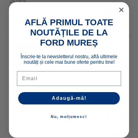
2471674
€ 18,30
AFLĂ PRIMUL TOATE
Vezi detalii
NOUTĂȚILE DE LA
FORD MUREȘ
Înscrie-te la newsletterul nostru, află ultimele
noutăți și cele mai bune oferte pentru tine!
Email
Lifehammer* Ciocan pentru spart
geamul în caz de urgenţă
Evolution,automat
Adaugă-mă!
2471504
€ 18,98
Nu, mulțumesc!
Vezi detalii