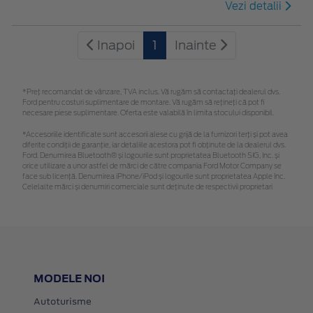
Vezi detalii
Inapoi
1
Inainte
*Preţ recomandat de vânzare, TVA inclus. Vă rugăm să contactaţi dealerul dvs.
Ford pentru costuri suplimentare de montare. Vă rugăm să rețineți că pot fi
necesare piese suplimentare. Oferta este valabilă în limita stocului disponibil.
*Accesoriile identificate sunt accesorii alese cu grijă de la furnizori terți și pot avea
diferite condiții de garanție, iar detaliile acestora pot fi obținute de la dealerul dvs.
Ford. Denumirea Bluetooth® și logourile sunt proprietatea Bluetooth SIG, Inc. și
orice utilizare a unor astfel de mărci de către compania Ford Motor Company se
face sub licență. Denumirea iPhone/iPod și logourile sunt proprietatea Apple Inc.
Celelalte mărci și denumiri comerciale sunt deținute de respectivii proprietari
MODELE NOI
Autoturisme