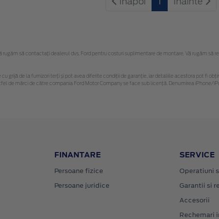
Inapoi
1
Inainte
rugăm să contactaţi dealerul dvs. Ford pentru costuri suplimentare de montare. Vă rugăm să rețin
cu grijă de la furnizori terți și pot avea diferite condiții de garanție, iar detaliile acestora pot fi
r astfel de mărci de către compania Ford Motor Company se face sub licență. Denumirea iPhone/iPo
FINANTARE
SERVICE
Persoane fizice
Operatiuni s
Persoane juridice
Garantii si re
Accesorii
Rechemari i