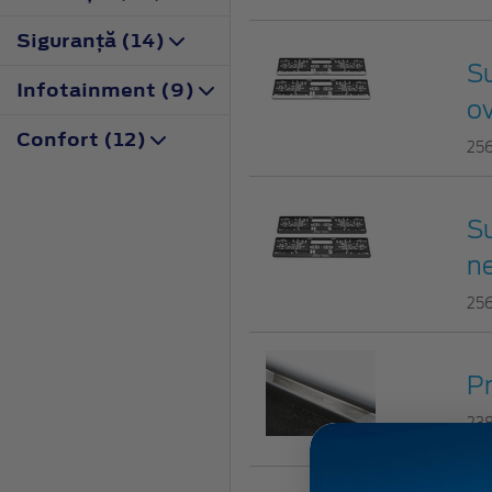
Siguranţă (14)
Su
Infotainment (9)
o
Confort (12)
25
Su
n
25
Pr
23