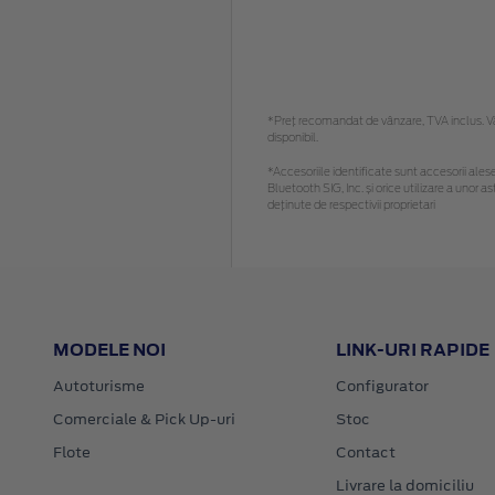
*Preţ recomandat de vânzare, TVA inclus. Vă 
disponibil.
*Accesoriile identificate sunt accesorii alese 
Bluetooth SIG, Inc. și orice utilizare a uno
deținute de respectivii proprietari
MODELE NOI
LINK-URI RAPIDE
Autoturisme
Configurator
Comerciale & Pick Up-uri
Stoc
Flote
Contact
Livrare la domiciliu