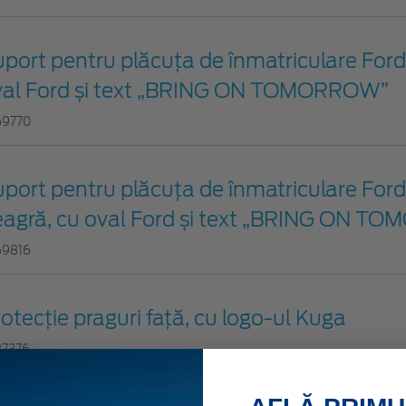
port pentru plăcuța de înmatriculare Ford 
val Ford și text „BRING ON TOMORROW”
69770
port pentru plăcuța de înmatriculare Ford
eagră, cu oval Ford și text „BRING ON 
69816
otecţie praguri faţă, cu logo-ul Kuga
87376