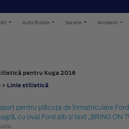
tii
Auto Rulate
Service
Accesorii
stilistică pentru Kuga 2016
6
>
Linie stilistică
port pentru plăcuța de înmatriculare Ford
eagră, cu oval Ford alb și text „BRING 
60006