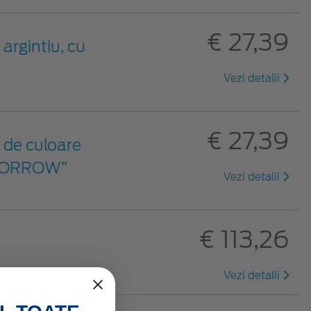
€ 27,39
argintiu, cu
Vezi detalii
€ 27,39
 de culoare
TOMORROW”
Vezi detalii
€ 113,26
Vezi detalii