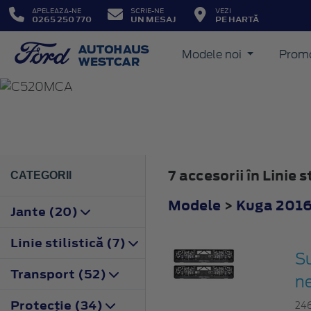
APELEAZA-NE
SCRIE-NE
VEZI
0265 250 770
UN MESAJ
PE HARTĂ
Modele noi
Promo
KUGA
2016
7 accesorii în Linie 
CATEGORII
Modele
>
Kuga 201
Jante (20)
Linie stilistică (7)
Su
Transport (52)
n
Protecţie (34)
24