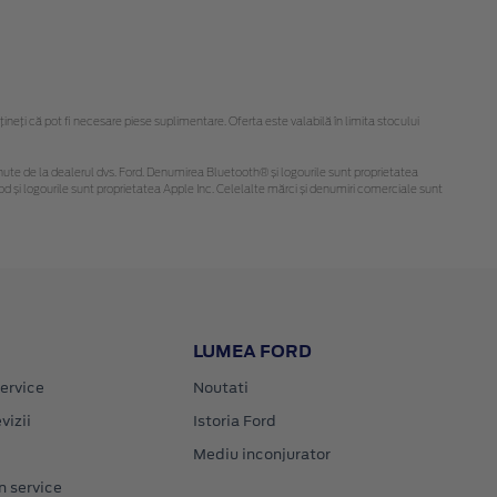
eți că pot fi necesare piese suplimentare. Oferta este valabilă în limita stocului
 obținute de la dealerul dvs. Ford. Denumirea Bluetooth® și logourile sunt proprietatea
d și logourile sunt proprietatea Apple Inc. Celelalte mărci și denumiri comerciale sunt
LUMEA FORD
ervice
Noutati
vizii
Istoria Ford
Mediu inconjurator
n service