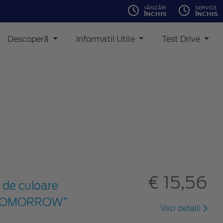
VÂNZĂRI
SERVICE
ÎNCHIS
ÎNCHIS
Descoperă
Informatii Utile
Test Drive
€ 15,56
 de culoare
ON TOMORROW”
Vezi detalii