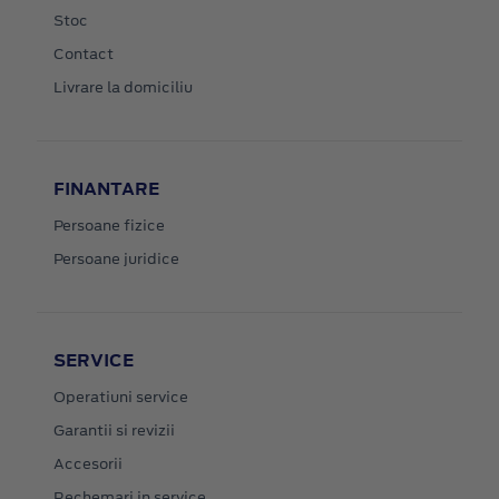
Stoc
Contact
Livrare la domiciliu
FINANTARE
Persoane fizice
Persoane juridice
SERVICE
Operatiuni service
Garantii si revizii
Accesorii
Rechemari in service