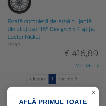
Roată completă de iarnă cu jantă
din aliaj ușor 18" Design 5 x 4 spițe,
Luster Nickel
2712307
€ 416,89
Vezi detalii
Inapoi
1
Inainte
*Preţ recomandat de vânzare, TVA inclus. Vă rugăm să contactaţi dealerul dvs.
Ford pentru costuri suplimentare de montare. Vă rugăm să rețineți că pot fi
AFLĂ PRIMUL TOATE
necesare piese suplimentare. Oferta este valabilă în limita stocului disponibil.