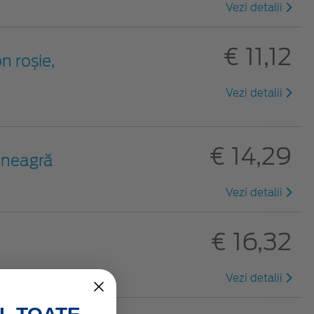
Vezi detalii
€ 11,12
n roșie,
Vezi detalii
€ 14,29
c neagră
Vezi detalii
€ 16,32
Vezi detalii