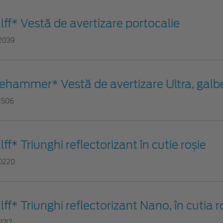
lff* Vestă de avertizare portocalie
2039
fehammer* Vestă de avertizare Ultra, gal
1506
lff* Triunghi reflectorizant în cutie roșie
0220
lff* Triunghi reflectorizant Nano, în cutia r
2717