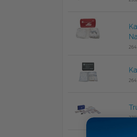
Ka
N
264
Ka
264
Tr
231