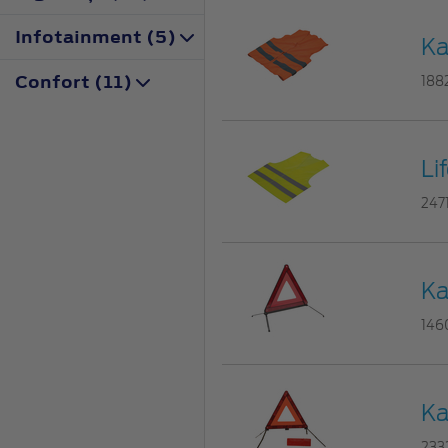
Infotainment (5)
Ka
Confort (11)
188
Li
247
Ka
146
Ka
233