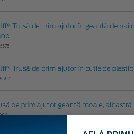
lff* Trusă de prim ajutor în geantă de nailo
ano
6575
lff* Trusă de prim ajutor în cutie de plasti
6562
usă de prim ajutor geantă moale, albastră
1396