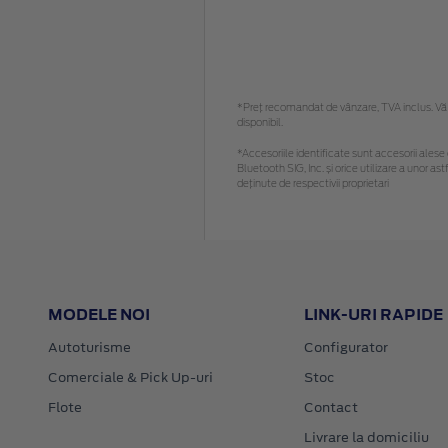
*Preţ recomandat de vânzare, TVA inclus. Vă r
disponibil.
*Accesoriile identificate sunt accesorii alese c
Bluetooth SIG, Inc. și orice utilizare a unor
deținute de respectivii proprietari
MODELE NOI
LINK-URI RAPIDE
Autoturisme
Configurator
Comerciale & Pick Up-uri
Stoc
Flote
Contact
Livrare la domiciliu