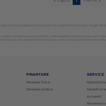
Inapoi
1
Inainte
ugăm să contactaţi dealerul dvs. Ford pentru costuri suplimentare de montare. Vă rugăm să reține
u grijă de la furnizori terți și pot avea diferite condiții de garanție, iar detaliile acestora pot fi 
 astfel de mărci de către compania Ford Motor Company se face sub licență. Denumirea iPhone/iPod 
FINANTARE
SERVICE
Persoane fizice
Operatiuni s
Persoane juridice
Garantii si re
Accesorii
Rechemari i