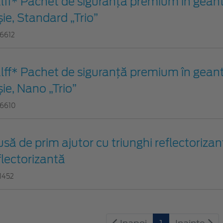
lff* Pachet de siguranţă premium în geant
șie, Standard „Trio”
6612
lff* Pachet de siguranţă premium în geant
șie, Nano „Trio”
6610
usă de prim ajutor cu triunghi reflectorizan
flectorizantă
1452