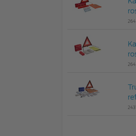
Ka
ro
264
Ka
ro
264
Tr
re
243