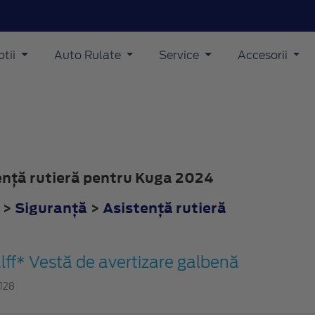
tii
Auto Rulate
Service
Accesorii
tenţă rutieră pentru Kuga 2024
>
Siguranţă
>
Asistenţă rutieră
lff* Vestă de avertizare galbenă
1128