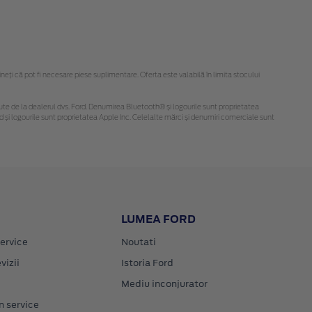
ți că pot fi necesare piese suplimentare. Oferta este valabilă în limita stocului
obținute de la dealerul dvs. Ford. Denumirea Bluetooth® și logourile sunt proprietatea
și logourile sunt proprietatea Apple Inc. Celelalte mărci și denumiri comerciale sunt
LUMEA FORD
ervice
Noutati
vizii
Istoria Ford
Mediu inconjurator
n service