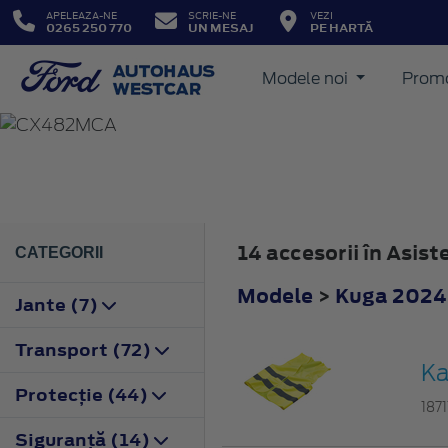
APELEAZA-NE
SCRIE-NE
VEZI
0265 250 770
UN MESAJ
PE HARTĂ
Modele noi
Promo
KUGA
2024
14 accesorii în Asis
CATEGORII
Modele
>
Kuga 2024
Jante (7)
Transport (72)
Ka
Protecţie (44)
187
Siguranţă (14)