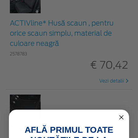
ACTIVline* Husă scaun , pentru
orice scaun simplu, material de
culoare neagră
2578783
€ 70,42
Vezi detalii
Covoraşe premium, velur față,
AFLĂ PRIMUL TOATE