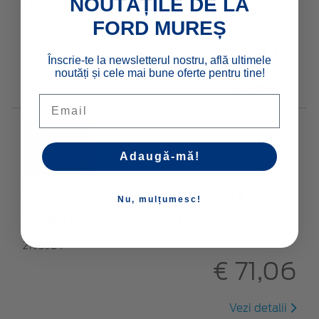
negre cu cusături roșii
NOUTĂȚILE DE LA
FORD MUREȘ
2386438
€ 71,06
Înscrie-te la newsletterul nostru, află ultimele
noutăți și cele mai bune oferte pentru tine!
Vezi detalii
Email
Adaugă-mă!
Covoraşe premium, velur față,
Nu, mulțumesc!
negre cu cusături gri metalic
2193984
€ 71,06
Vezi detalii