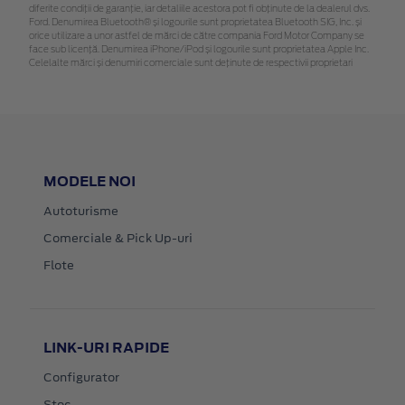
diferite condiții de garanție, iar detaliile acestora pot fi obținute de la dealerul dvs.
Ford. Denumirea Bluetooth® și logourile sunt proprietatea Bluetooth SIG, Inc. și
orice utilizare a unor astfel de mărci de către compania Ford Motor Company se
face sub licență. Denumirea iPhone/iPod și logourile sunt proprietatea Apple Inc.
Celelalte mărci și denumiri comerciale sunt deținute de respectivii proprietari
MODELE NOI
Autoturisme
Comerciale & Pick Up-uri
Flote
LINK-URI RAPIDE
Configurator
Stoc