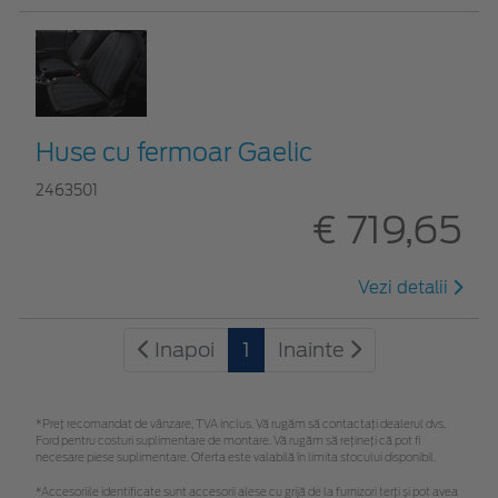
Huse cu fermoar Gaelic
2463501
€ 719,65
Vezi detalii
Inapoi
1
Inainte
*Preţ recomandat de vânzare, TVA inclus. Vă rugăm să contactaţi dealerul dvs.
Ford pentru costuri suplimentare de montare. Vă rugăm să rețineți că pot fi
necesare piese suplimentare. Oferta este valabilă în limita stocului disponibil.
*Accesoriile identificate sunt accesorii alese cu grijă de la furnizori terți și pot avea