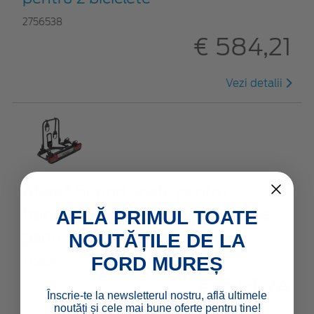
2756538
€ 584,21
Vezi detalii
Atera* Suport spate pentru
transport bicicletă , Strada E-Bike,
AFLĂ PRIMUL TOATE
pentru 2 biciclete
NOUTĂȚILE DE LA
FORD MUREȘ
2756542
€ 613,74
Înscrie-te la newsletterul nostru, află ultimele
noutăți și cele mai bune oferte pentru tine!