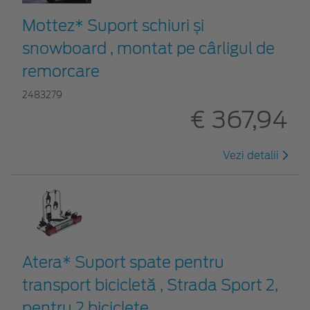
Mottez* Suport schiuri și
snowboard , montat pe cârligul de
remorcare
2483279
€ 367,94
Vezi detalii
Atera* Suport spate pentru
transport bicicletă , Strada Sport 2,
pentru 2 biciclete