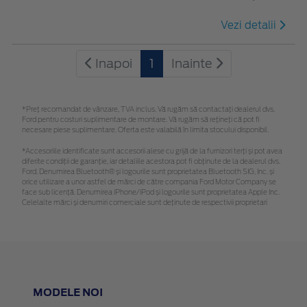
Vezi detalii
Inapoi
1
Inainte
*Preţ recomandat de vânzare, TVA inclus. Vă rugăm să contactaţi dealerul dvs.
Ford pentru costuri suplimentare de montare. Vă rugăm să rețineți că pot fi
necesare piese suplimentare. Oferta este valabilă în limita stocului disponibil.
*Accesoriile identificate sunt accesorii alese cu grijă de la furnizori terți și pot avea
diferite condiții de garanție, iar detaliile acestora pot fi obținute de la dealerul dvs.
Ford. Denumirea Bluetooth® și logourile sunt proprietatea Bluetooth SIG, Inc. și
orice utilizare a unor astfel de mărci de către compania Ford Motor Company se
face sub licență. Denumirea iPhone/iPod și logourile sunt proprietatea Apple Inc.
Celelalte mărci și denumiri comerciale sunt deținute de respectivii proprietari
MODELE NOI