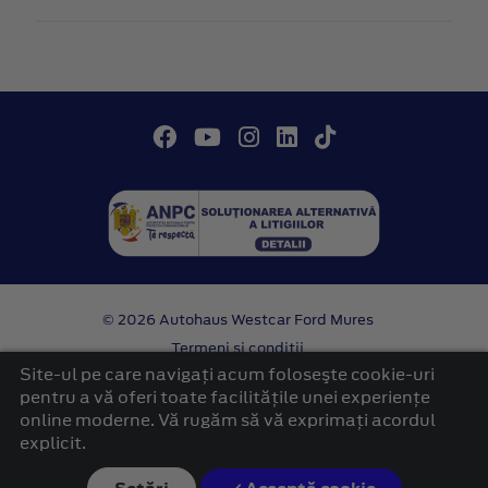
© 2026 Autohaus Westcar Ford Mures
Termeni si conditii
Confidentialitate
Site-ul pe care navigați acum foloseşte cookie-uri
Politica cookies
pentru a vă oferi toate facilitățile unei experiențe
online moderne. Vă rugăm să vă exprimați acordul
platformă dezvoltată de Workleto
explicit.