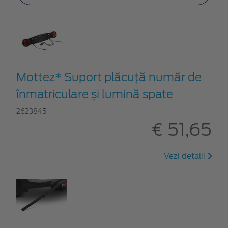
Mottez* Suport plăcuță număr de
înmatriculare și lumină spate
2623845
€ 51,65
Vezi detalii