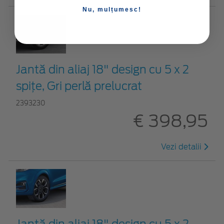
Nu, mulțumesc!
Jantă din aliaj 18" design cu 5 x 2
spițe, Gri perlă prelucrat
2393230
€ 398,95
Vezi detalii
Jantă din aliaj 18" design cu 5 x 2