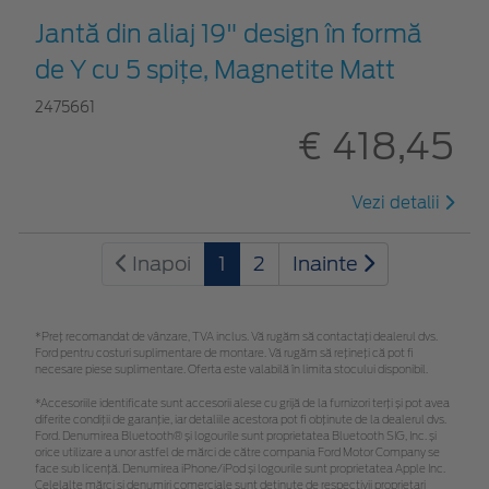
Jantă din aliaj 19" design în formă
de Y cu 5 spiţe, Magnetite Matt
2475661
€ 418,45
Vezi detalii
Inapoi
1
2
Inainte
*Preţ recomandat de vânzare, TVA inclus. Vă rugăm să contactaţi dealerul dvs.
Ford pentru costuri suplimentare de montare. Vă rugăm să rețineți că pot fi
necesare piese suplimentare. Oferta este valabilă în limita stocului disponibil.
*Accesoriile identificate sunt accesorii alese cu grijă de la furnizori terți și pot avea
diferite condiții de garanție, iar detaliile acestora pot fi obținute de la dealerul dvs.
Ford. Denumirea Bluetooth® și logourile sunt proprietatea Bluetooth SIG, Inc. și
orice utilizare a unor astfel de mărci de către compania Ford Motor Company se
face sub licență. Denumirea iPhone/iPod și logourile sunt proprietatea Apple Inc.
Celelalte mărci și denumiri comerciale sunt deținute de respectivii proprietari