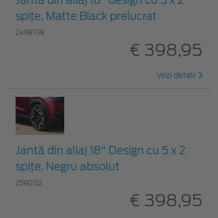
spițe, Matte Black prelucrat
2498738
€ 398,95
Vezi detalii
Jantă din aliaj 18" Design cu 5 x 2
spițe, Negru absolut
2590152
€ 398,95