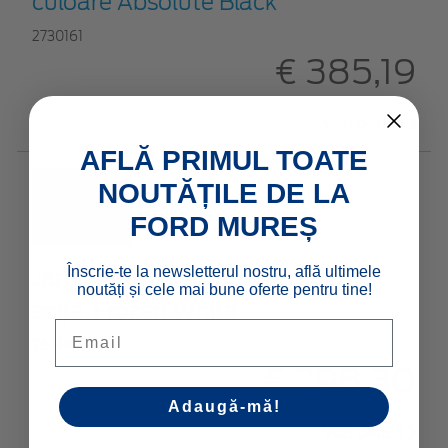
culoare Absolute Black
2730161
€ 385,19
Vezi detalii
AFLĂ PRIMUL TOATE
NOUTĂȚILE DE LA
FORD MUREȘ
Înscrie-te la newsletterul nostru, află ultimele
Jantă din aliaj 18" design cu 5 x 2
noutăți și cele mai bune oferte pentru tine!
spițe, Frozen White
Email
2648649
€ 398,30
Adaugă-mă!
Vezi detalii