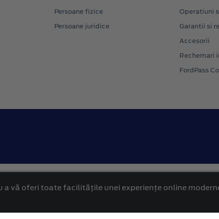
Persoane fizice
Operatiuni s
Persoane juridice
Garantii si re
Accesorii
Rechemari i
FordPass C
Confidentialitate
Politica cookies
 a vă oferi toate facilitățile unei experiențe online modern