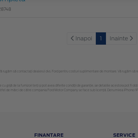
28748
Inapoi
1
Inainte
 rugăm să contactaţi dealerul dvs. Ford pentru costuri suplimentare de montare. Vă rugăm să rețin
 cu grijă de la furnizori terți și pot avea diferite condiții de garanție, iar detaliile acestora pot f
or astfel de mărci de către compania Ford Motor Company se face sub licență. Denumirea iPhone/iPo
FINANTARE
SERVICE