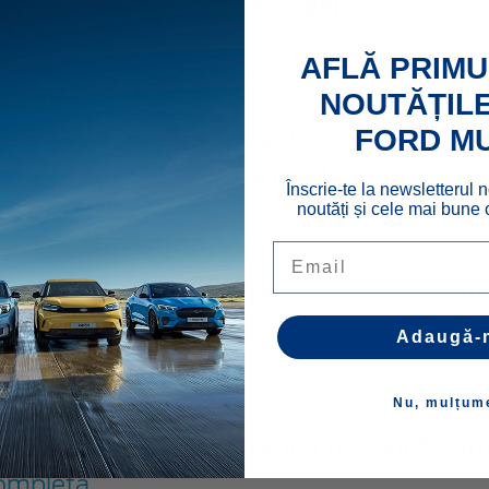
ovoraş de protecţie portbagaj
95437
AFLĂ PRIMU
NOUTĂȚILE
FORD M
spozitiv de reţinere şi protecţie a încărcătur
patele celui de-al doilea rând de scaune.
Înscrie-te la newsletterul n
noutăți și cele mai bune o
37781
Email
spozitiv de reţinere şi protecţie a încărcătu
ompletă
Adaugă-
37782
Nu, mulțum
spozitiv de reţinere şi protecţie a încărcătur
ompletă