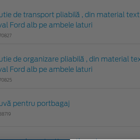
tie de transport pliabilă , din material text
val Ford alb pe ambele laturi
70827
tie de organizare pliabilă , din material tex
val Ford alb pe ambele laturi
70825
uvă pentru portbagaj
38719