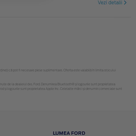
Vezi detalii
eți că pot fi necesare piese suplimentare. Oferta este valabilă în limita stocului
i obținute de la dealerul dvs. Ford. Denumirea Bluetooth® și logourile sunt proprietatea
d și logourile sunt proprietatea Apple Inc. Celelalte mărci și denumiri comerciale sunt
LUMEA FORD