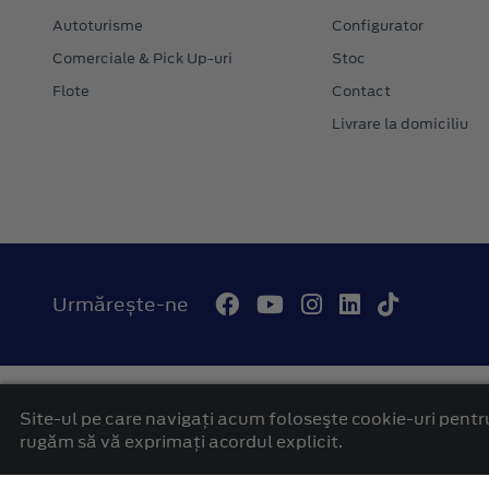
Autoturisme
Configurator
Comerciale & Pick Up-uri
Stoc
Flote
Contact
Livrare la domiciliu
Urmărește-ne
© 2026 Autohaus Westcar Ford Mures
Termeni si conditii
Site-ul pe care navigați acum foloseşte cookie-uri pentru
platformă dezvoltată de Workleto
rugăm să vă exprimați acordul explicit.