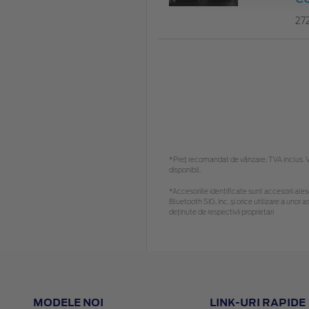
27
*Preţ recomandat de vânzare, TVA inclus. Vă
disponibil.
*Accesoriile identificate sunt accesorii alese
Bluetooth SIG, Inc. și orice utilizare a un
deținute de respectivii proprietari
MODELE NOI
LINK-URI RAPIDE