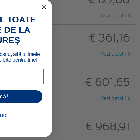
Vezi detalii
L TOATE
 DE LA
€ 361,16
UREȘ
ii A se fixa în
Vezi detalii
ostru, află ultimele
ferte pentru tine!
€ 601,65
rii Înălțime
mă!
Vezi detalii
esc!
€ 968,91
ii , înălțime