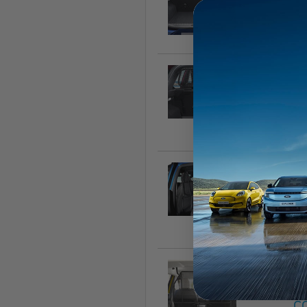
C
23
Di
s
24
Di
c
24
Di
c