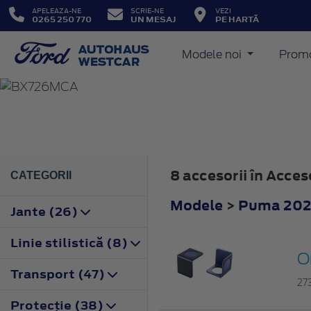
APELEAZA-NE
SCRIE-NE
VEZI
0265 250 770
UN MESAJ
PE HARTĂ
Modele noi
Promo
PUMA
2024
8 accesorii în Acce
CATEGORII
Modele
>
Puma 20
Jante (26)
Linie stilistică (8)
O
Transport (47)
27
Protecţie (38)