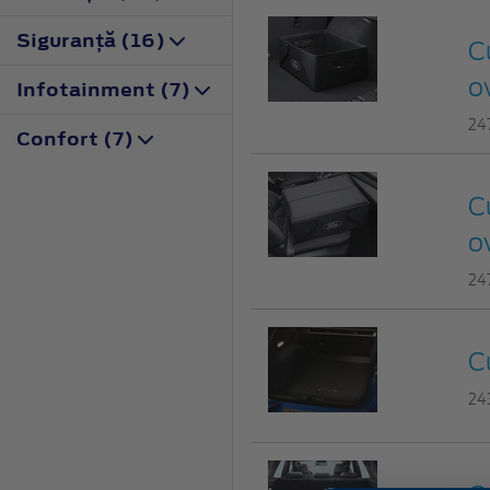
Siguranţă (16)
Cu
o
Infotainment (7)
24
Confort (7)
Cu
o
24
C
24