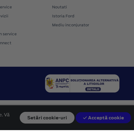
ervice
Noutati
vizii
Istoria Ford
Mediu inconjurator
n service
onnect
e. Vă
Setări
cookie-uri
Acceptă cookie