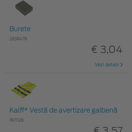
Burete
2839479
€ 3,04
Vezi detalii
Kalff* Vestă de avertizare galbenă
1871128
€ 3,57