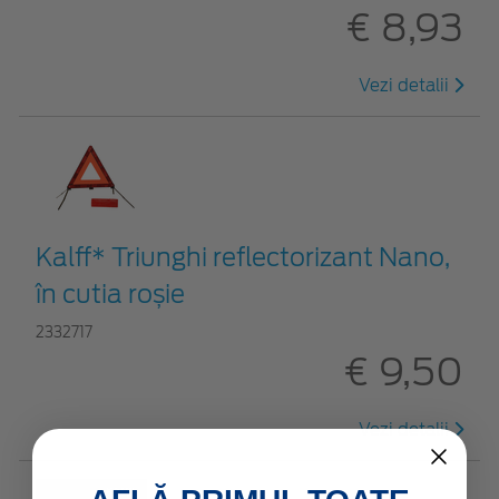
€ 8,93
Vezi detalii
Kalff* Triunghi reflectorizant Nano,
în cutia roșie
2332717
€ 9,50
Vezi detalii