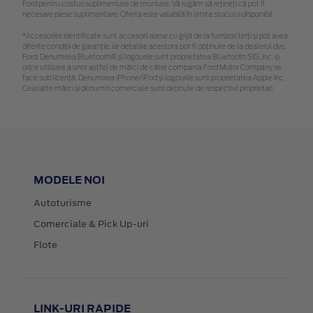
Ford pentru costuri suplimentare de montare. Vă rugăm să rețineți că pot fi
necesare piese suplimentare. Oferta este valabilă în limita stocului disponibil.
*Accesoriile identificate sunt accesorii alese cu grijă de la furnizori terți și pot avea
diferite condiții de garanție, iar detaliile acestora pot fi obținute de la dealerul dvs.
Ford. Denumirea Bluetooth® și logourile sunt proprietatea Bluetooth SIG, Inc. și
orice utilizare a unor astfel de mărci de către compania Ford Motor Company se
face sub licență. Denumirea iPhone/iPod și logourile sunt proprietatea Apple Inc.
Celelalte mărci și denumiri comerciale sunt deținute de respectivii proprietari
MODELE NOI
Autoturisme
Comerciale & Pick Up-uri
Flote
LINK-URI RAPIDE