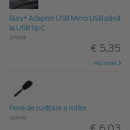
Bury* Adaptor USB Micro USB până
la USB tip C
2279208
€ 5,35
Vezi detalii
Perie de curățare a roților
2839483
€ 6,03