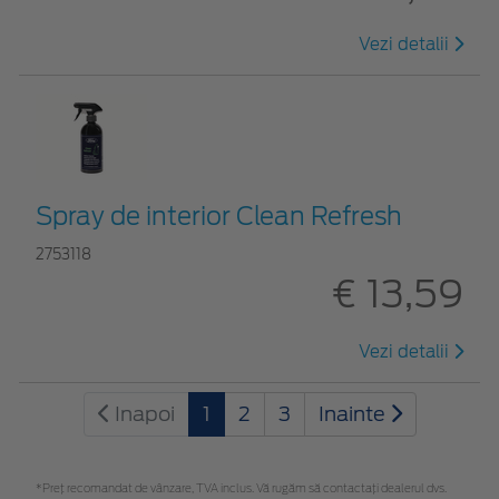
Vezi detalii
Spray de interior Clean Refresh
2753118
€ 13,59
Vezi detalii
Inapoi
1
2
3
Inainte
*Preţ recomandat de vânzare, TVA inclus. Vă rugăm să contactaţi dealerul dvs.