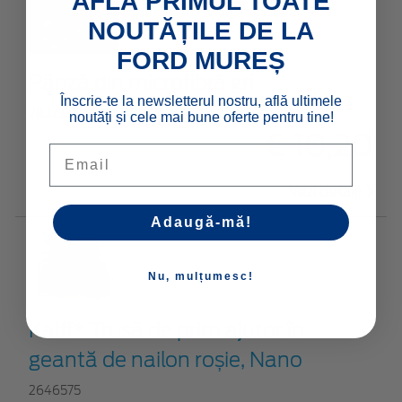
AFLĂ PRIMUL TOATE
NOUTĂȚILE DE LA
FORD MUREȘ
Pânză din microfibră gri
Înscrie-te la newsletterul nostru, află ultimele
2837335
noutăți și cele mai bune oferte pentru tine!
€ 10,20
Email
Vezi detalii
Adaugă-mă!
Nu, mulțumesc!
Kalff* Trusă de prim ajutor în
geantă de nailon roșie, Nano
2646575