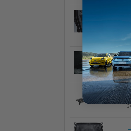
B
î
1
C
17
4
2