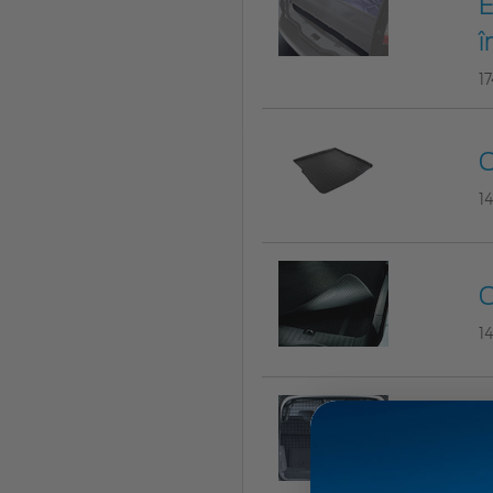
E
î
1
C
1
C
1
E
1