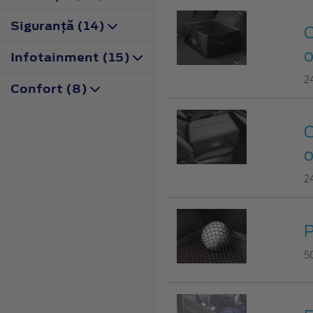
Siguranţă (14)
C
o
Infotainment (15)
2
Confort (8)
C
o
2
P
5