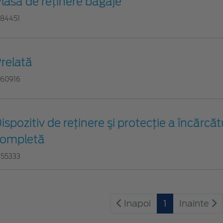
lasă de reţinere bagaje
384451
relată
560916
ispozitiv de reţinere şi protecţie a încărcătu
ompletă
455333
Inapoi
1
Inainte