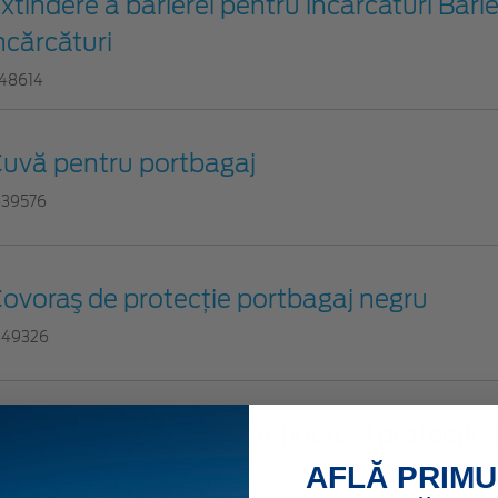
xtindere a barierei pentru încărcături Bari
ncărcături
748614
uvă pentru portbagaj
439576
ovoraş de protecţie portbagaj negru
449326
xtindere dispozitiv de reţinere şi protecţie 
AFLĂ PRIMU
456774