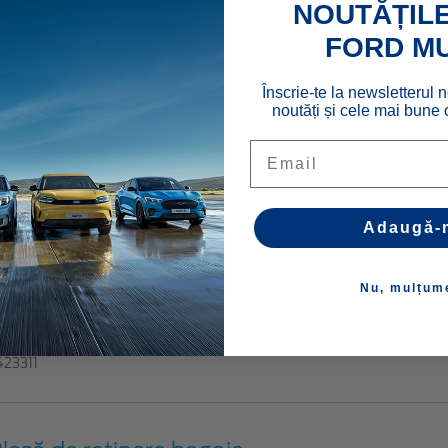
NOUTĂȚILE
FORD M
arieră pentru încărcături Extindere a barie
Înscrie-te la newsletterul n
ncărcături
noutăți și cele mai bune o
748615
Email
ovoraş de protecţie portbagaj negru
Adaugă-
11141
Nu, mulțum
pets®* Rampă pentru câine EasySteps
423311