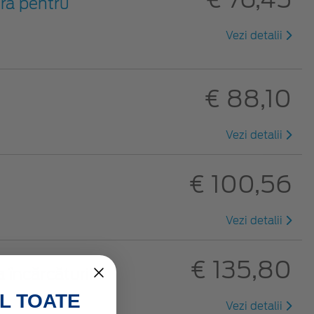
eră pentru
Vezi detalii
€ 88,10
Vezi detalii
€ 100,56
Vezi detalii
€ 135,80
a încărcăturii
L TOATE
Vezi detalii