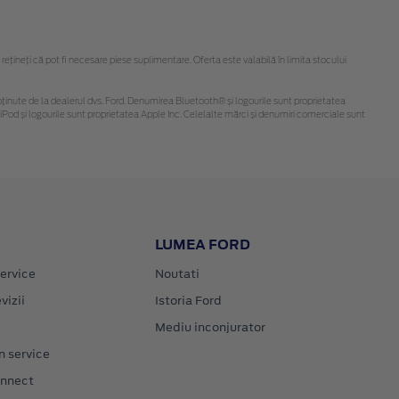
ineți că pot fi necesare piese suplimentare. Oferta este valabilă în limita stocului
 fi obținute de la dealerul dvs. Ford. Denumirea Bluetooth® și logourile sunt proprietatea
Pod și logourile sunt proprietatea Apple Inc. Celelalte mărci și denumiri comerciale sunt
LUMEA FORD
ervice
Noutati
vizii
Istoria Ford
Mediu inconjurator
n service
onnect