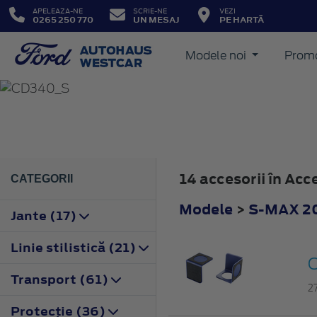
APELEAZA-NE
SCRIE-NE
VEZI
0265 250 770
UN MESAJ
PE HARTĂ
Modele noi
Promo
S-MAX
2010
14 accesorii în Ac
CATEGORII
Modele
>
S-MAX 2
Jante (17)
Linie stilistică (21)
O
Transport (61)
2
Protecţie (36)