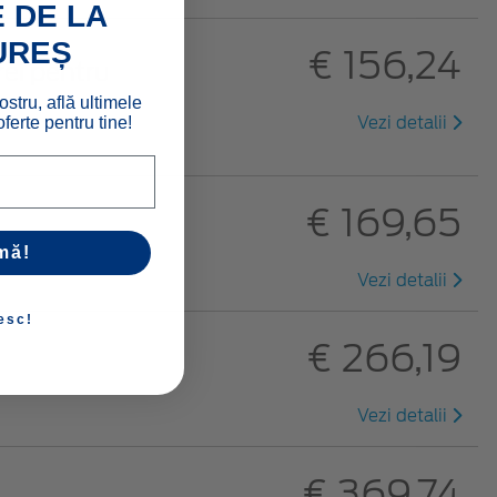
 DE LA
UREȘ
€ 156,24
rei pentru
ostru, află ultimele
ferte pentru tine!
Vezi detalii
€ 169,65
mă!
Vezi detalii
esc!
€ 266,19
Vezi detalii
€ 369,74