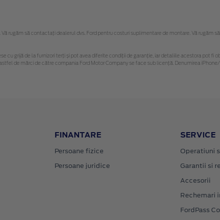
Vă rugăm să contactaţi dealerul dvs. Ford pentru costuri suplimentare de montare. Vă rugăm să reț
se cu grijă de la furnizori terți și pot avea diferite condiții de garanție, iar detaliile acestora pot
nor astfel de mărci de către compania Ford Motor Company se face sub licență. Denumirea iPhone/i
FINANTARE
SERVICE
Persoane fizice
Operatiuni s
Persoane juridice
Garantii si re
Accesorii
Rechemari i
FordPass C