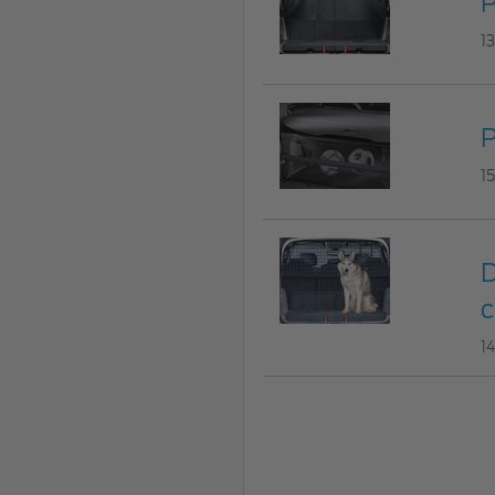
P
1
P
1
D
c
1