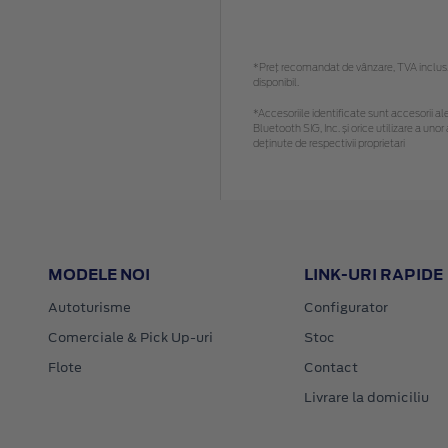
*Preţ recomandat de vânzare, TVA inclus. 
disponibil.
*Accesoriile identificate sunt accesorii ale
Bluetooth SIG, Inc. și orice utilizare a u
deținute de respectivii proprietari
MODELE NOI
LINK-URI RAPIDE
Autoturisme
Configurator
Comerciale & Pick Up-uri
Stoc
Flote
Contact
Livrare la domiciliu