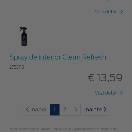
Vezi detalii
Spray de interior Clean Refresh
2753118
€ 13,59
Vezi detalii
Inapoi
1
2
3
Inainte
*Preţ recomandat de vânzare, TVA inclus. Vă rugăm să contactaţi dealerul dvs.