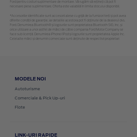
Ford pentru costuri suplimentare de montare. Vă rugăm să rețineți că pot fi
necesare piese suplimentare. Oferta este valabilă în limita stocului disponibil.
*Accesoriile identificate sunt accesorii alese cu grijă de la furnizori terți și pot avea
diferite condiții de garanție, iar detaliile acestora pot fi obținute de la dealerul dvs.
Ford. Denumirea Bluetooth® și logourile sunt proprietatea Bluetooth SIG, Inc. și
orice utilizare a unor astfel de mărci de către compania Ford Motor Company se
face sub licență. Denumirea iPhone/iPod și logourile sunt proprietatea Apple Inc.
Celelalte mărci și denumiri comerciale sunt deținute de respectivii proprietari
MODELE NOI
Autoturisme
Comerciale & Pick Up-uri
Flote
LINK-URI RAPIDE