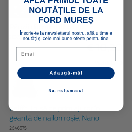
AFLĂ PRIMUL TOATE
NOUTĂȚILE DE LA
FORD MUREȘ
Pânză din microfibră gri
Înscrie-te la newsletterul nostru, află ultimele
2837335
noutăți și cele mai bune oferte pentru tine!
€ 10,20
Email
Vezi detalii
Adaugă-mă!
Nu, mulțumesc!
Kalff* Trusă de prim ajutor în
geantă de nailon roșie, Nano
2646575