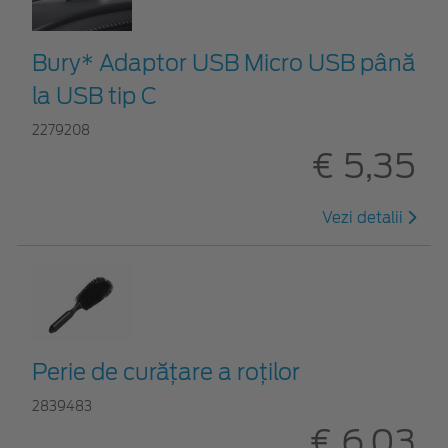
Bury* Adaptor USB Micro USB până
la USB tip C
2279208
€ 5,35
Vezi detalii
Perie de curățare a roților
2839483
€ 6,03