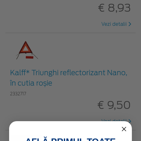
€ 8,93
Vezi detalii
Kalff* Triunghi reflectorizant Nano,
în cutia roșie
2332717
€ 9,50
Vezi detalii