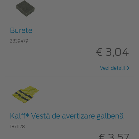
Burete
2839479
€ 3,04
Vezi detalii
Kalff* Vestă de avertizare galbenă
1871128
€ 3,57