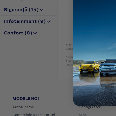
Siguranţă (14)
Infotainment (9)
Confort (8)
*Preţ recomandat de vânzare, TVA inclus. 
disponibil.
*Accesoriile identificate sunt accesorii ale
Bluetooth SIG, Inc. și orice utilizare a 
deținute de respectivii proprietari
MODELE NOI
LINK-URI RAPIDE
Autoturisme
Configurator
Comerciale & Pick Up-uri
Stoc