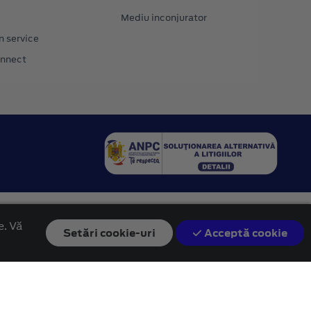
Mediu inconjurator
n service
onnect
e. Vă
Setări
cookie-uri
Acceptă cookie