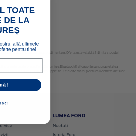
L TOATE
 DE LA
UREȘ
ostru, află ultimele
ferte pentru tine!
ineți că pot fi necesare piese suplimentare. Oferta este valabilă în limita stocului
 fi obținute de la dealerul dvs. Ford. Denumirea Bluetooth® și logourile sunt proprietatea
Pod și logourile sunt proprietatea Apple Inc. Celelalte mărci și denumiri comerciale sunt
mă!
esc!
LUMEA FORD
ervice
Noutati
vizii
Istoria Ford