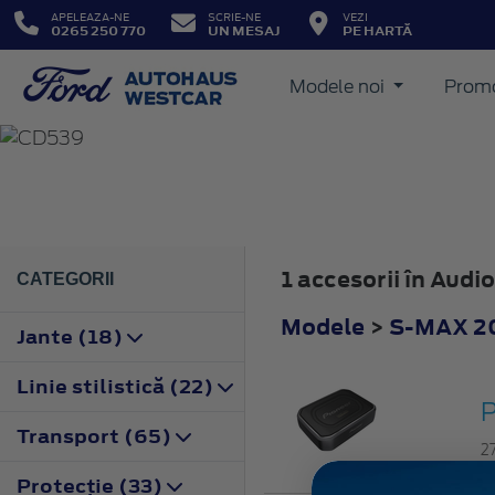
APELEAZA-NE
SCRIE-NE
VEZI
0265 250 770
UN MESAJ
PE HARTĂ
Modele noi
Promo
S-MAX
2015
1 accesorii în Aud
CATEGORII
Modele
>
S-MAX 2
Jante (18)
Linie stilistică (22)
Transport (65)
2
Protecţie (33)