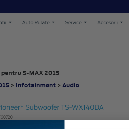
tii
Auto Rulate
Service
Accesorii
io pentru S-MAX 2015
015
>
Infotainment
>
Audio
Pioneer* Subwoofer TS-WX140DA
760720