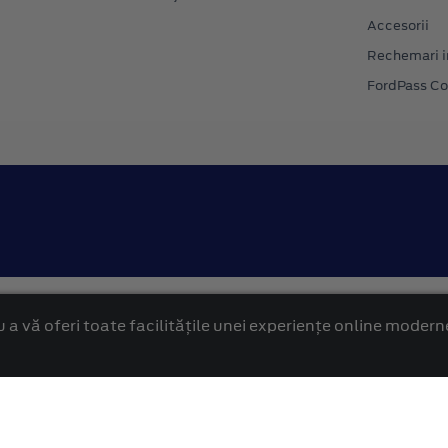
Accesorii
Rechemari i
FordPass C
Confidentialitate
Politica cookies
 a vă oferi toate facilitățile unei experiențe online modern