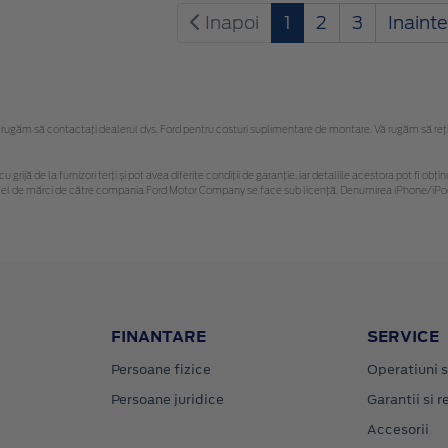
Inapoi
1
2
3
Inaint
ugăm să contactaţi dealerul dvs. Ford pentru costuri suplimentare de montare. Vă rugăm să reține
u grijă de la furnizori terți și pot avea diferite condiții de garanție, iar detaliile acestora pot fi 
 astfel de mărci de către compania Ford Motor Company se face sub licență. Denumirea iPhone/iPod 
FINANTARE
SERVICE
Persoane fizice
Operatiuni s
Persoane juridice
Garantii si re
Accesorii