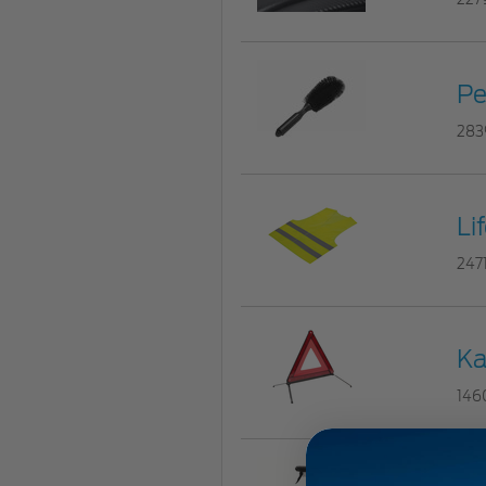
Pe
283
Li
247
Ka
146