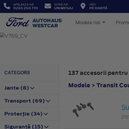
APELEAZA-NE
SCRIE-NE
VEZI
0265 250 770
UN MESAJ
PE HARTĂ
Modele noi
Promo
TRANSIT COURIER
2023
137 accesorii pentru
CATEGORII
Modele
>
Transit Co
Jante (8)
Transport (69)
Șu
Protecţie (34)
270
Siguranţă (15)