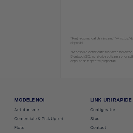
*Preţ recomandat de vânzare, TVA inclus. Vă r
disponibil.
*Accesoriile identificate sunt accesorii alese c
Bluetooth SIG, Inc. și orice utilizare a unor
deținute de respectivii proprietari
MODELE NOI
LINK-URI RAPIDE
Autoturisme
Configurator
Comerciale & Pick Up-uri
Stoc
Flote
Contact