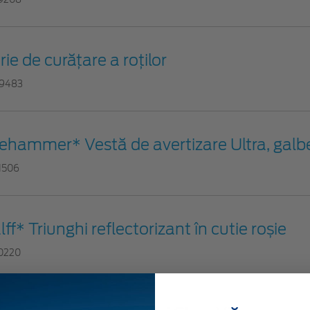
rie de curățare a roților
9483
fehammer* Vestă de avertizare Ultra, gal
1506
lff* Triunghi reflectorizant în cutie roșie
0220