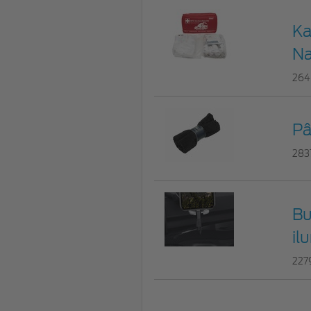
Ka
N
264
Pâ
283
Bu
il
227