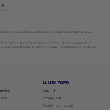
e
ți că pot fi necesare piese suplimentare. Oferta este valabilă în limita stocului
obținute de la dealerul dvs. Ford. Denumirea Bluetooth® și logourile sunt proprietatea
și logourile sunt proprietatea Apple Inc. Celelalte mărci și denumiri comerciale sunt
LUMEA FORD
ervice
Noutati
vizii
Istoria Ford
Mediu inconjurator