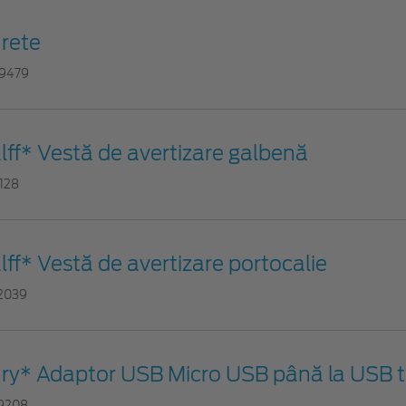
rete
9479
lff* Vestă de avertizare galbenă
1128
lff* Vestă de avertizare portocalie
2039
ry* Adaptor USB Micro USB până la USB t
9208