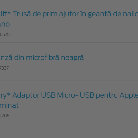
lff* Trusă de prim ajutor în geantă de nailo
ano
6575
nză din microfibră neagră
7337
ry* Adaptor USB Micro- USB pentru Apple
uminat
9206