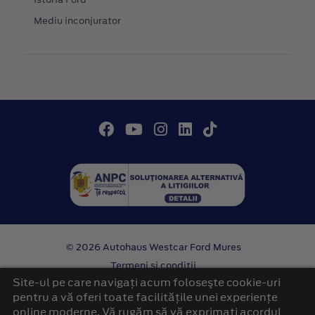
Mediu inconjurator
© 2026 Autohaus Westcar Ford Mures
Termeni si conditii
Confidentialitate
Site-ul pe care navigați acum foloseşte cookie-uri
Politica cookies
pentru a vă oferi toate facilitățile unei experiențe
online moderne. Vă rugăm să vă exprimați acordul
platformă dezvoltată de Workleto