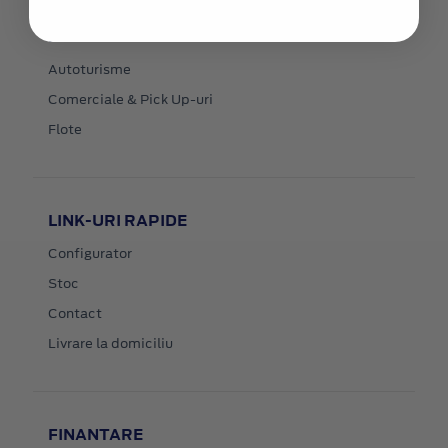
MODELE NOI
Autoturisme
Comerciale & Pick Up-uri
Flote
LINK-URI RAPIDE
Configurator
Stoc
Contact
Livrare la domiciliu
FINANTARE