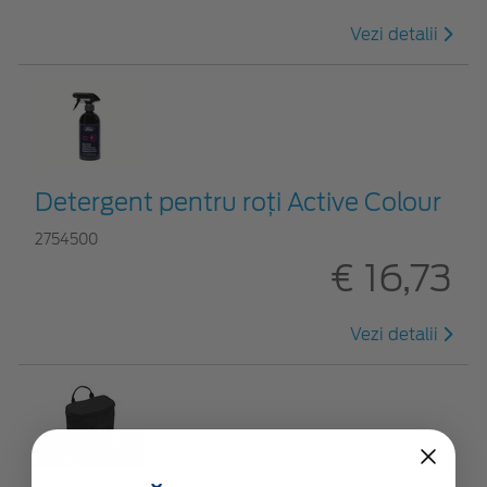
Vezi detalii
Detergent pentru roți Active Colour
2754500
€ 16,73
Vezi detalii