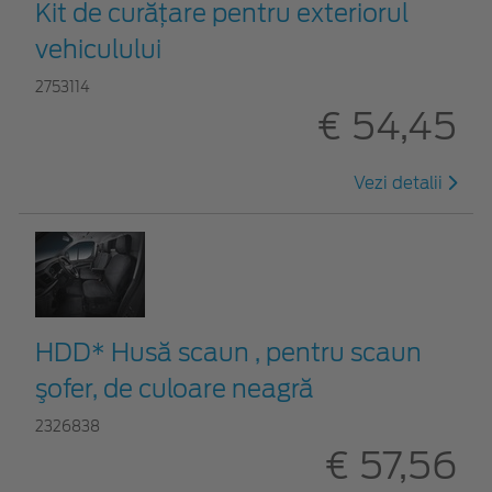
Kit de curățare pentru exteriorul
vehiculului
2753114
€ 54,45
Vezi detalii
HDD* Husă scaun , pentru scaun
şofer, de culoare neagră
2326838
€ 57,56