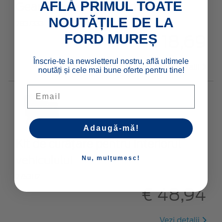
AFLĂ PRIMUL TOATE
Geantă pentru kit Ford
NOUTĂȚILE DE LA
2837333
FORD MUREȘ
€ 18,69
Înscrie-te la newsletterul nostru, află ultimele
Vezi detalii
noutăți și cele mai bune oferte pentru tine!
Email
Adaugă-mă!
Kit de curățare pentru interiorul
vehiculului
Nu, mulțumesc!
2753112
€ 48,94
Vezi detalii