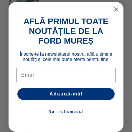
Vodafone* Senzori de parcare
AFLĂ PRIMUL TOATE
spate, cu 4 senzori în negru mat
NOUTĂȚILE DE LA
FORD MUREȘ
2225438
€ 204,64
Înscrie-te la newsletterul nostru, află ultimele
noutăți și cele mai bune oferte pentru tine!
Vezi detalii
Email
Adaugă-mă!
Vodafone* Senzori de parcare față,
Nu, mulțumesc!
cu 4 senzori în negru mat
2225436