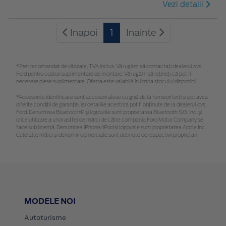
Vezi detalii
Inapoi
1
Inainte
*Preţ recomandat de vânzare, TVA inclus. Vă rugăm să contactaţi dealerul dvs.
Ford pentru costuri suplimentare de montare. Vă rugăm să rețineți că pot fi
necesare piese suplimentare. Oferta este valabilă în limita stocului disponibil.
*Accesoriile identificate sunt accesorii alese cu grijă de la furnizori terți și pot avea
diferite condiții de garanție, iar detaliile acestora pot fi obținute de la dealerul dvs.
Ford. Denumirea Bluetooth® și logourile sunt proprietatea Bluetooth SIG, Inc. și
orice utilizare a unor astfel de mărci de către compania Ford Motor Company se
face sub licență. Denumirea iPhone/iPod și logourile sunt proprietatea Apple Inc.
Celelalte mărci și denumiri comerciale sunt deținute de respectivii proprietari
MODELE NOI
Autoturisme