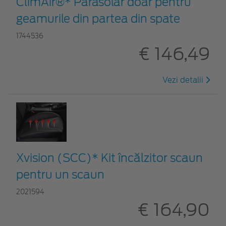
ClimAir®* Parasolar doar pentru
geamurile din partea din spate
1744536
€ 146,49
Vezi detalii
Xvision (SCC)* Kit încălzitor scaun
pentru un scaun
2021594
€ 164,90