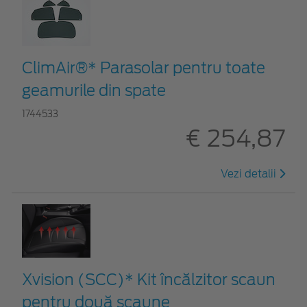
ClimAir®* Parasolar pentru toate
geamurile din spate
1744533
€ 254,87
Vezi detalii
Xvision (SCC)* Kit încălzitor scaun
pentru două scaune