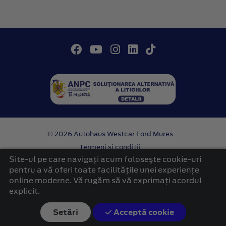
© 2026 Autohaus Westcar Ford Mures
Termeni si conditii
Confidentialitate
Site-ul pe care navigați acum foloseşte cookie-uri
Politica cookies
pentru a vă oferi toate facilitățile unei experiențe
online moderne. Vă rugăm să vă exprimați acordul
platformă dezvoltată de Workleto
explicit.
Setări
Acceptă cookie