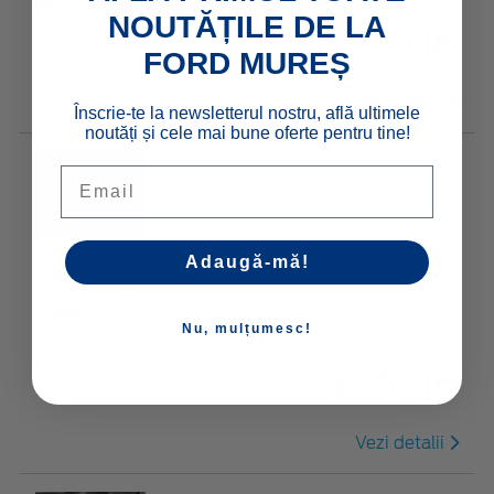
1892572
NOUTĂȚILE DE LA
€ 71,06
FORD MUREȘ
Vezi detalii
Înscrie-te la newsletterul nostru, află ultimele
noutăți și cele mai bune oferte pentru tine!
Email
Adaugă-mă!
Covoraşe premium, velur faţă,
negru
Nu, mulțumesc!
1914001
€ 71,06
Vezi detalii