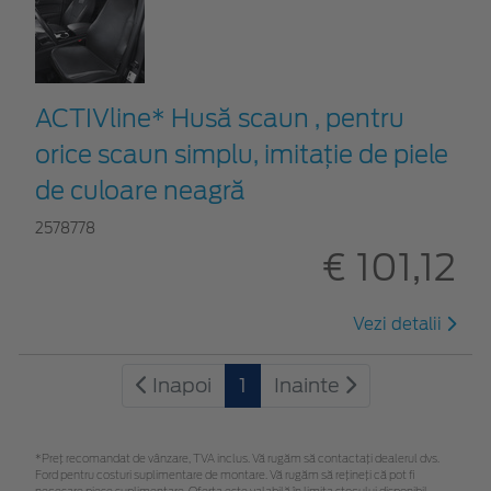
ACTIVline* Husă scaun , pentru
orice scaun simplu, imitație de piele
de culoare neagră
2578778
€ 101,12
Vezi detalii
Inapoi
1
Inainte
*Preţ recomandat de vânzare, TVA inclus. Vă rugăm să contactaţi dealerul dvs.
Ford pentru costuri suplimentare de montare. Vă rugăm să rețineți că pot fi