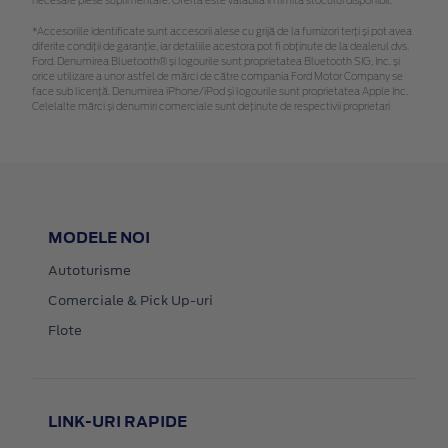
necesare piese suplimentare. Oferta este valabilă în limita stocului disponibil.
*Accesoriile identificate sunt accesorii alese cu grijă de la furnizori terți și pot avea
diferite condiții de garanție, iar detaliile acestora pot fi obținute de la dealerul dvs.
Ford. Denumirea Bluetooth® și logourile sunt proprietatea Bluetooth SIG, Inc. și
orice utilizare a unor astfel de mărci de către compania Ford Motor Company se
face sub licență. Denumirea iPhone/iPod și logourile sunt proprietatea Apple Inc.
Celelalte mărci și denumiri comerciale sunt deținute de respectivii proprietari
MODELE NOI
Autoturisme
Comerciale & Pick Up-uri
Flote
LINK-URI RAPIDE