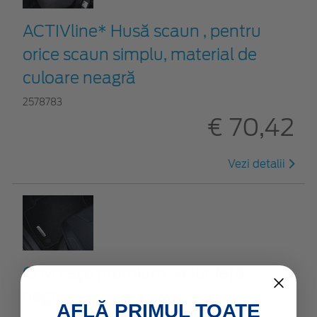
ACTIVline* Husă scaun , pentru
orice scaun simplu, material de
culoare neagră
2578783
€ 70,42
Vezi detalii
Covoraşe premium, velur faţă,
negre
AFLĂ PRIMUL TOATE