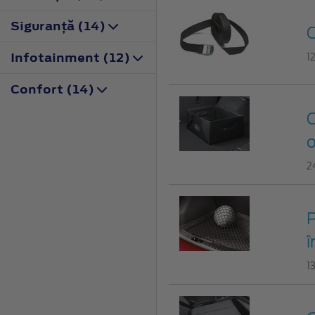
Siguranţă (14)
C
Infotainment (12)
1
Confort (14)
C
o
2
P
î
1