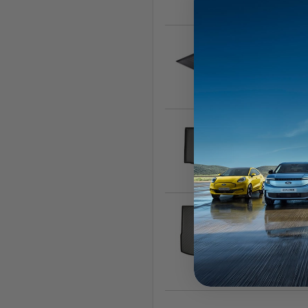
2
C
2
C
2
C
p
2