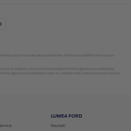
țineți că pot fi necesare piese suplimentare. Oferta este valabilă în limita stocului
 fi obținute de la dealerul dvs. Ford. Denumirea Bluetooth® și logourile sunt proprietatea
Pod și logourile sunt proprietatea Apple Inc. Celelalte mărci și denumiri comerciale sunt
LUMEA FORD
ervice
Noutati