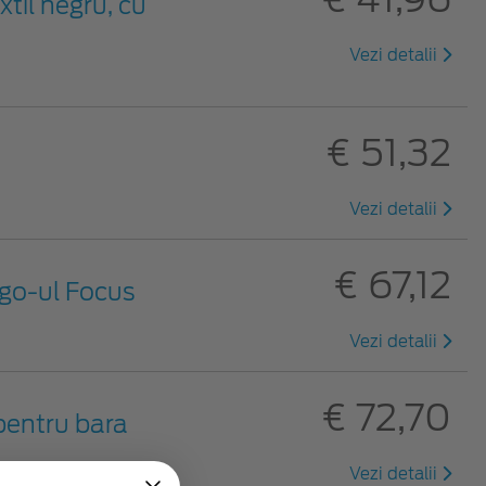
xtil negru, cu
Vezi detalii
€ 51,32
Vezi detalii
€ 67,12
ogo-ul Focus
Vezi detalii
€ 72,70
 pentru bara
Vezi detalii