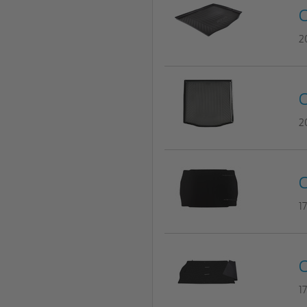
C
2
C
2
C
1
C
1