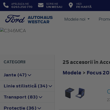
APELEAZA-NE
SCRIE-NE
VEZI
0265 250 770
UN MESAJ
PE HARTĂ
Modele noi
Promo
FOCUS
2014
25 accesorii în Ac
CATEGORII
Modele
>
Focus 20
Jante (47)
Linie stilistică (34)
O
Transport (83)
2
Protecţie (36)