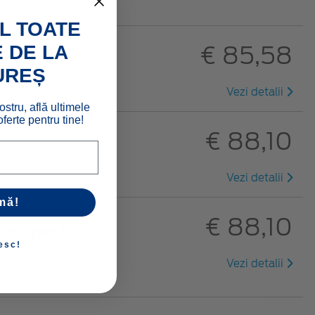
L TOATE
€ 85,58
 DE LA
UREȘ
Vezi detalii
ostru, află ultimele
ferte pentru tine!
€ 88,10
Vezi detalii
mă!
€ 88,10
care pentru
esc!
Vezi detalii