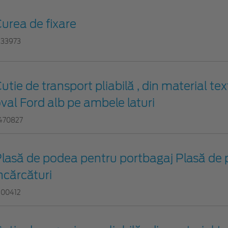
urea de fixare
233973
utie de transport pliabilă , din material tex
val Ford alb pe ambele laturi
470827
lasă de podea pentru portbagaj Plasă de
ncărcături
300412