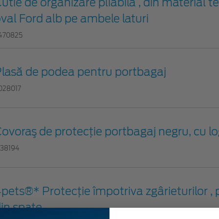
utie de organizare pliabilă , din material te
val Ford alb pe ambele laturi
470825
lasă de podea pentru portbagaj
028017
ovoraş de protecţie portbagaj negru, cu l
738194
pets®* Protecție împotriva zgârieturilor ,
in spate