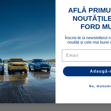
423313
AFLĂ PRIMU
NOUTĂȚILE
uvă pentru portbagaj
FORD M
049001
Înscrie-te la newsletterul n
noutăți și cele mai bune o
uvă pentru portbagaj
Email
039791
Adaugă-
uvă pentru portbagaj Covoraş anti-alune
Nu, mulțum
ortbagaj
039792