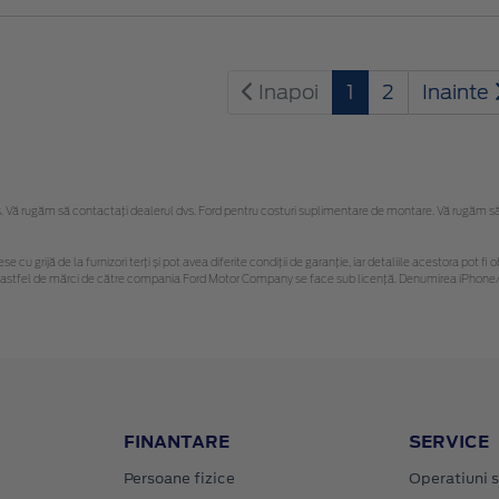
Inapoi
1
2
Inainte
Vă rugăm să contactaţi dealerul dvs. Ford pentru costuri suplimentare de montare. Vă rugăm să re
se cu grijă de la furnizori terți și pot avea diferite condiții de garanție, iar detaliile acestora pot
unor astfel de mărci de către compania Ford Motor Company se face sub licență. Denumirea iPhone/i
FINANTARE
SERVICE
Persoane fizice
Operatiuni s