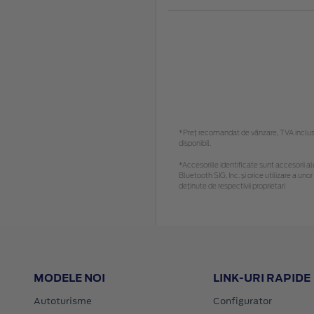
*Preţ recomandat de vânzare, TVA inclus. 
disponibil.
*Accesoriile identificate sunt accesorii ale
Bluetooth SIG, Inc. și orice utilizare a 
deținute de respectivii proprietari
MODELE NOI
LINK-URI RAPIDE
Autoturisme
Configurator