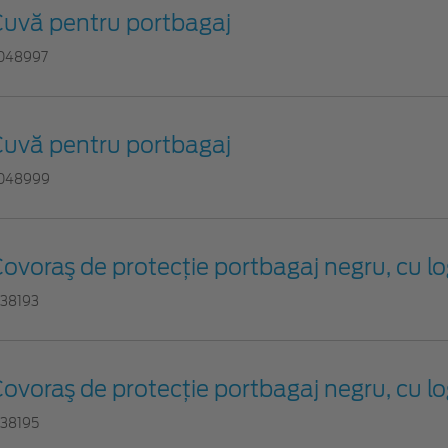
uvă pentru portbagaj
048997
uvă pentru portbagaj
048999
ovoraş de protecţie portbagaj negru, cu l
738193
ovoraş de protecţie portbagaj negru, cu l
738195