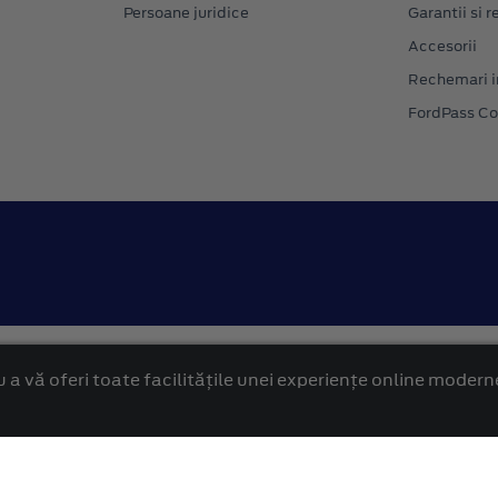
Persoane juridice
Garantii si re
Accesorii
Rechemari i
FordPass C
Confidentialitate
Politica cookies
 a vă oferi toate facilitățile unei experiențe online modern