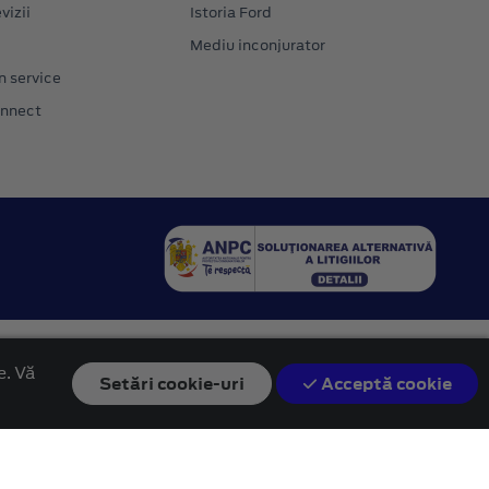
vizii
Istoria Ford
Mediu inconjurator
n service
onnect
e. Vă
Setări
cookie-uri
Acceptă cookie