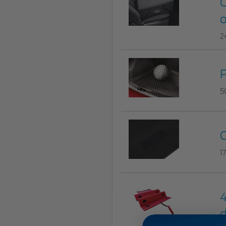
C
o
2
P
5
C
1
4
d