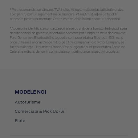
*Preţ recomandat de vânzare, TVA inclus. Vă rugăm să contactaţi dealerul dvs.
Ford pentru costuri suplimentare de montare. Vă rugăm să rețineți că pot fi
necesare piese suplimentare. Oferta este valabilă în limita stocului disponibil.
*Accesoriile identificate sunt accesorii alese cu grijă de la furnizori terți și pot avea
diferite condiții de garanție, iar detaliile acestora pot fi obținute de la dealerul dvs.
Ford. Denumirea Bluetooth® și logourile sunt proprietatea Bluetooth SIG, Inc. și
orice utilizare a unor astfel de mărci de către compania Ford Motor Company se
face sub licență. Denumirea iPhone/iPod și logourile sunt proprietatea Apple Inc.
Celelalte mărci și denumiri comerciale sunt deținute de respectivii proprietari
MODELE NOI
Autoturisme
Comerciale & Pick Up-uri
Flote