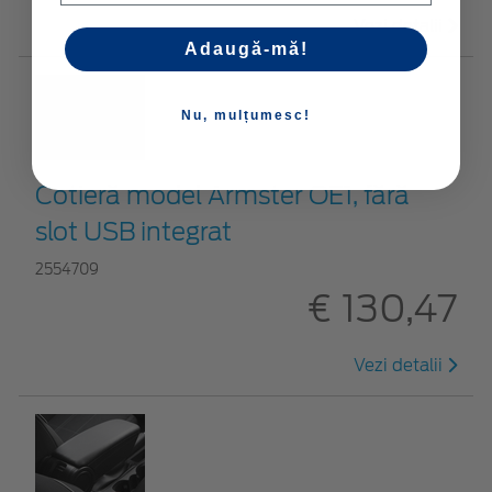
Vezi detalii
Adaugă-mă!
Nu, mulțumesc!
Cotieră model Armster OE1, fără
slot USB integrat
2554709
€ 130,47
Vezi detalii