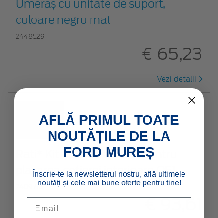
Umeraș cu unitate de suport,
culoare negru mat
2448529
€ 65,23
Vezi detalii
AFLĂ PRIMUL TOATE
NOUTĂȚILE DE LA
FORD MUREȘ
Rati* Kit de încărcare Qi pentru
plasarea cotierei interioare OE1
Înscrie-te la newsletterul nostru, află ultimele
noutăți și cele mai bune oferte pentru tine!
2409775
€ 93,61
Email