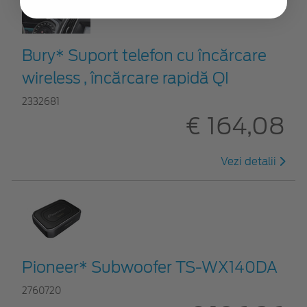
Bury* Suport telefon cu încărcare
wireless , încărcare rapidă QI
2332681
€ 164,08
Vezi detalii
Pioneer* Subwoofer TS-WX140DA
2760720