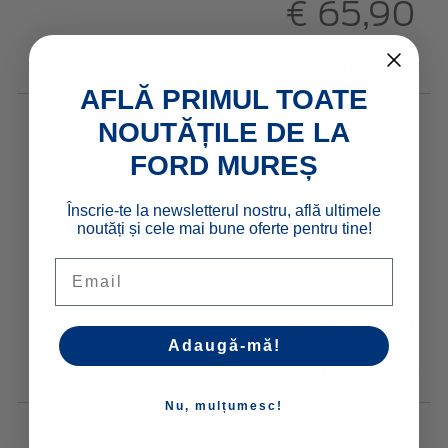
€ 65,90
Vezi detalii
AFLĂ PRIMUL TOATE
NOUTĂȚILE DE LA
FORD MUREȘ
Înscrie-te la newsletterul nostru, află ultimele
Bury* Suport telefon cu încărcare
noutăți și cele mai bune oferte pentru tine!
wireless
Email
2279204
€ 136,56
Adaugă-mă!
Vezi detalii
Nu, mulțumesc!