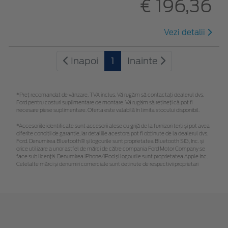
€ 196,36
Vezi detalii
Inapoi
1
Inainte
*Preţ recomandat de vânzare, TVA inclus. Vă rugăm să contactaţi dealerul dvs.
Ford pentru costuri suplimentare de montare. Vă rugăm să rețineți că pot fi
necesare piese suplimentare. Oferta este valabilă în limita stocului disponibil.
*Accesoriile identificate sunt accesorii alese cu grijă de la furnizori terți și pot avea
diferite condiții de garanție, iar detaliile acestora pot fi obținute de la dealerul dvs.
Ford. Denumirea Bluetooth® și logourile sunt proprietatea Bluetooth SIG, Inc. și
orice utilizare a unor astfel de mărci de către compania Ford Motor Company se
face sub licență. Denumirea iPhone/iPod și logourile sunt proprietatea Apple Inc.
Celelalte mărci și denumiri comerciale sunt deținute de respectivii proprietari