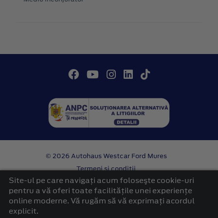
© 2026 Autohaus Westcar Ford Mures
Termeni si conditii
Confidentialitate
Site-ul pe care navigați acum foloseşte cookie-uri
Politica cookies
pentru a vă oferi toate facilitățile unei experiențe
online moderne. Vă rugăm să vă exprimați acordul
platformă dezvoltată de Workleto
explicit.