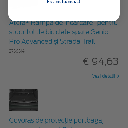
Nu, mulțumesc!
Atera* Rampă de încărcare , pentru
suportul de biciclete spate Genio
Pro Advanced și Strada Trail
2756514
€ 94,63
Vezi detalii
Covoraş de protecţie portbagaj