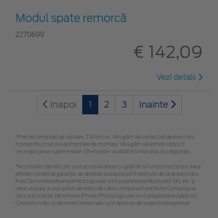
Modul spate remorcă
2270699
€ 142,09
Vezi detalii
Inapoi
1
2
3
Inainte
*Preţ recomandat de vânzare, TVA inclus. Vă rugăm să contactaţi dealerul dvs.
Ford pentru costuri suplimentare de montare. Vă rugăm să rețineți că pot fi
necesare piese suplimentare. Oferta este valabilă în limita stocului disponibil.
*Accesoriile identificate sunt accesorii alese cu grijă de la furnizori terți și pot avea
diferite condiții de garanție, iar detaliile acestora pot fi obținute de la dealerul dvs.
Ford. Denumirea Bluetooth® și logourile sunt proprietatea Bluetooth SIG, Inc. și
orice utilizare a unor astfel de mărci de către compania Ford Motor Company se
face sub licență. Denumirea iPhone/iPod și logourile sunt proprietatea Apple Inc.
Celelalte mărci și denumiri comerciale sunt deținute de respectivii proprietari