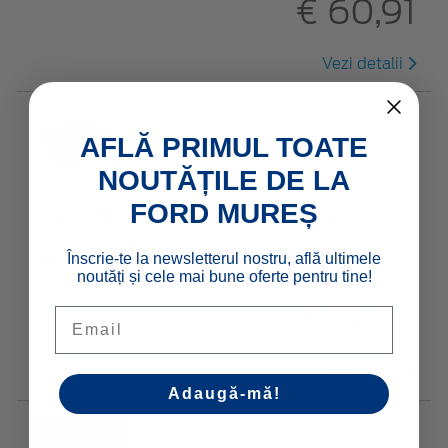
€ 60,91
Vezi detalii
AFLĂ PRIMUL TOATE
NOUTĂȚILE DE LA
FORD MUREȘ
4pets®* Protecție împotriva
zgârieturilor , pentru bara din spate
Înscrie-te la newsletterul nostru, află ultimele
noutăți și cele mai bune oferte pentru tine!
2423313
€ 72,70
Email
Vezi detalii
Adaugă-mă!