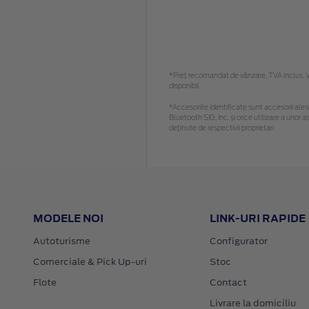
*Preţ recomandat de vânzare, TVA inclus. Vă
disponibil.
*Accesoriile identificate sunt accesorii alese
Bluetooth SIG, Inc. și orice utilizare a un
deținute de respectivii proprietari
MODELE NOI
LINK-URI RAPIDE
Autoturisme
Configurator
Comerciale & Pick Up-uri
Stoc
Flote
Contact
Livrare la domiciliu