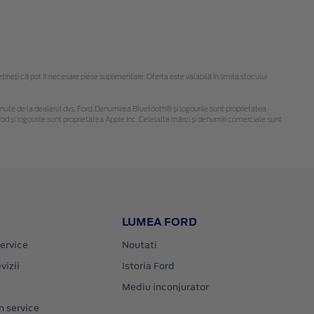
eți că pot fi necesare piese suplimentare. Oferta este valabilă în limita stocului
i obținute de la dealerul dvs. Ford. Denumirea Bluetooth® și logourile sunt proprietatea
d și logourile sunt proprietatea Apple Inc. Celelalte mărci și denumiri comerciale sunt
LUMEA FORD
ervice
Noutati
vizii
Istoria Ford
Mediu inconjurator
n service