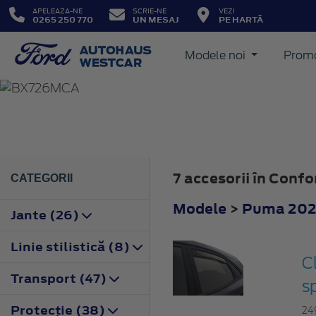
APELEAZA-NE
SCRIE-NE
VEZI
0265 250 770
UN MESAJ
PE HARTĂ
Modele noi
Promo
PUMA
2024
7 accesorii în Con
CATEGORII
Modele
>
Puma 20
Jante (26)
Linie stilistică (8)
C
Transport (47)
s
Protecţie (38)
24