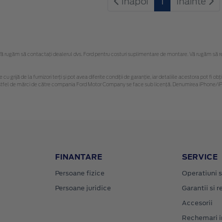
Inapoi
1
Inainte
 rugăm să contactaţi dealerul dvs. Ford pentru costuri suplimentare de montare. Vă rugăm să rețin
 cu grijă de la furnizori terți și pot avea diferite condiții de garanție, iar detaliile acestora pot f
or astfel de mărci de către compania Ford Motor Company se face sub licență. Denumirea iPhone/iPo
FINANTARE
SERVICE
Persoane fizice
Operatiuni s
Persoane juridice
Garantii si re
Accesorii
Rechemari i