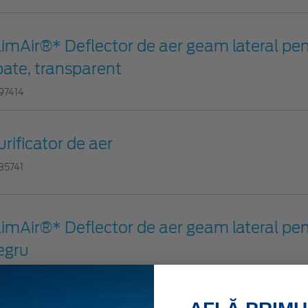
limAir®* Deflector de aer geam lateral pen
pate, transparent
97414
urificator de aer
85741
limAir®* Deflector de aer geam lateral pent
egru
97408