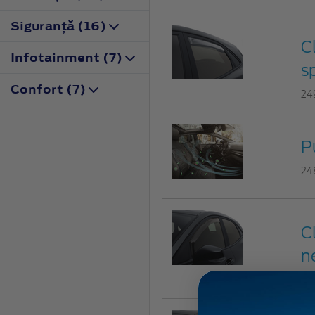
Siguranţă (16)
C
Infotainment (7)
s
Confort (7)
24
P
24
C
n
24