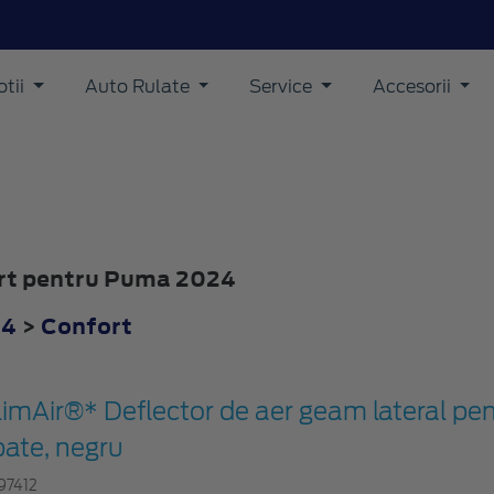
tii
Auto Rulate
Service
Accesorii
fort pentru Puma 2024
24
>
Confort
limAir®* Deflector de aer geam lateral pen
pate, negru
97412