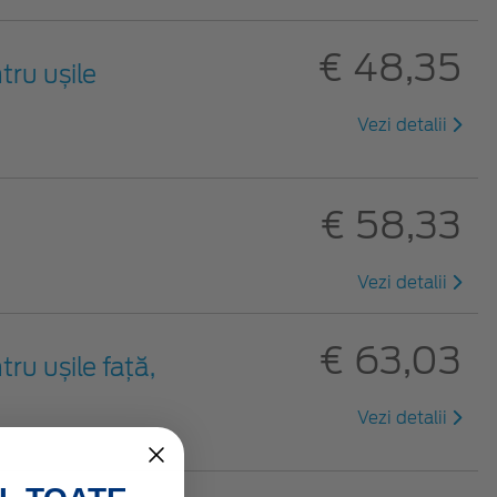
€ 48,35
tru ușile
Vezi detalii
€ 58,33
Vezi detalii
€ 63,03
ru ușile față,
Vezi detalii