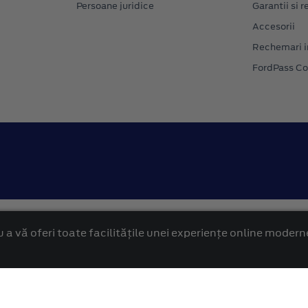
Persoane juridice
Garantii si re
Accesorii
Rechemari i
FordPass C
Confidentialitate
Politica cookies
 a vă oferi toate facilitățile unei experiențe online modern