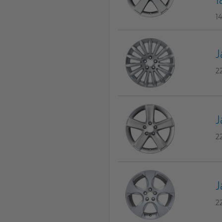
1
J
2
J
2
J
2