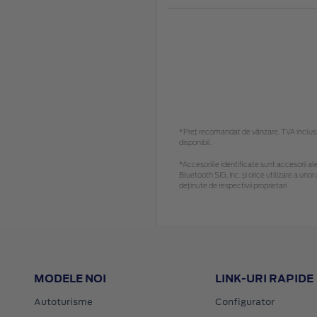
*Preţ recomandat de vânzare, TVA inclus. 
disponibil.
*Accesoriile identificate sunt accesorii ale
Bluetooth SIG, Inc. și orice utilizare a u
deținute de respectivii proprietari
MODELE NOI
LINK-URI RAPIDE
Autoturisme
Configurator