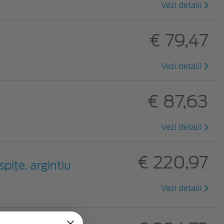
Vezi detalii
€ 79,47
Vezi detalii
€ 87,63
Vezi detalii
€ 220,97
spiţe, argintiu
Vezi detalii