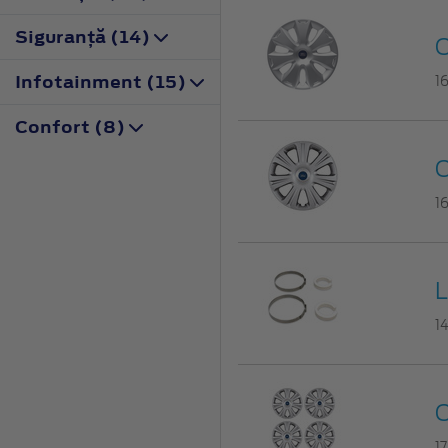
Siguranţă (14)
C
Infotainment (15)
1
Confort (8)
C
1
L
1
C
1