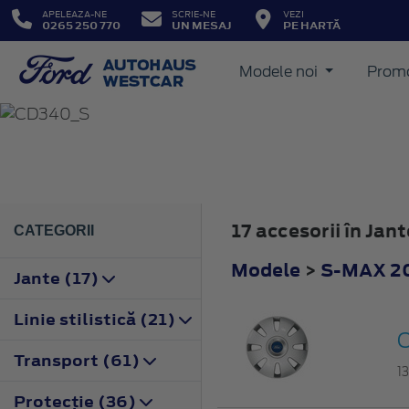
APELEAZA-NE
SCRIE-NE
VEZI
0265 250 770
UN MESAJ
PE HARTĂ
Modele noi
Promo
S-MAX
2010
17 accesorii în Ja
CATEGORII
Modele
>
S-MAX 2
Jante (17)
Linie stilistică (21)
C
Transport (61)
1
Protecţie (36)