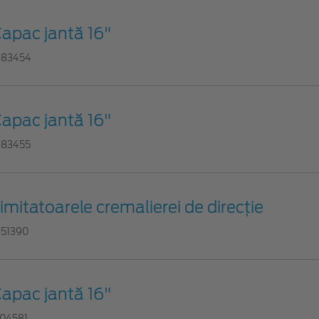
apac jantă 16"
683454
apac jantă 16"
683455
imitatoarele cremalierei de direcţie
451390
apac jantă 16"
704581