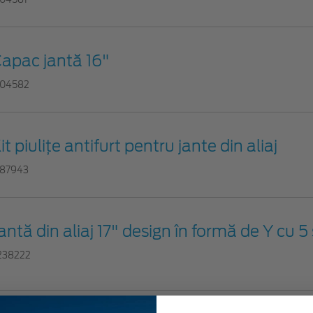
apac jantă 16"
704582
it piuliţe antifurt pentru jante din aliaj
787943
antă din aliaj 17" design în formă de Y cu 5 
238222