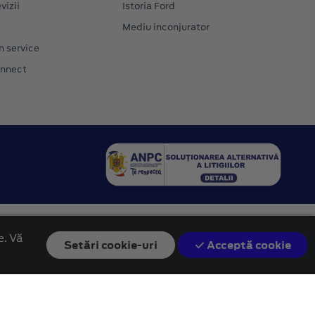
vizii
Istoria Ford
Mediu inconjurator
n service
onnect
e. Vă
Setări
cookie-uri
Acceptă cookie