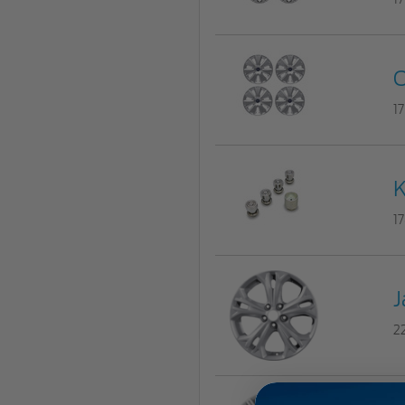
C
1
K
1
J
2