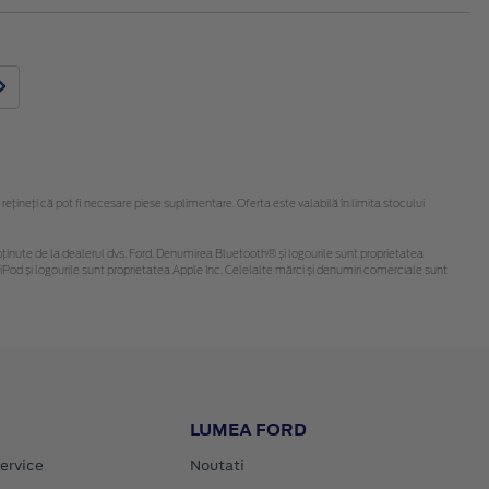
ineți că pot fi necesare piese suplimentare. Oferta este valabilă în limita stocului
 fi obținute de la dealerul dvs. Ford. Denumirea Bluetooth® și logourile sunt proprietatea
Pod și logourile sunt proprietatea Apple Inc. Celelalte mărci și denumiri comerciale sunt
LUMEA FORD
ervice
Noutati