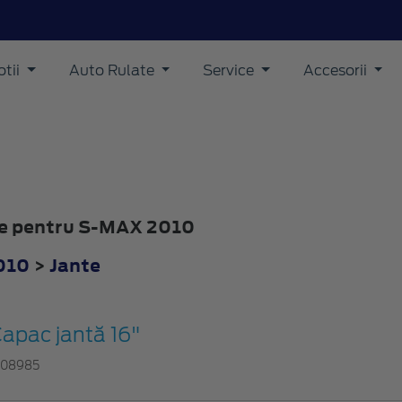
tii
Auto Rulate
Service
Accesorii
nte pentru S-MAX 2010
010
>
Jante
apac jantă 16"
308985