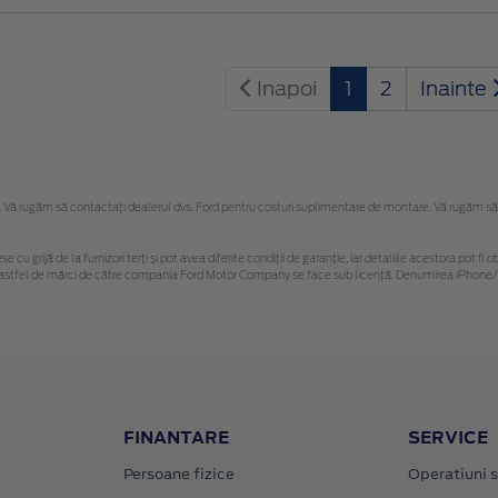
Inapoi
1
2
Inainte
Vă rugăm să contactaţi dealerul dvs. Ford pentru costuri suplimentare de montare. Vă rugăm să reț
se cu grijă de la furnizori terți și pot avea diferite condiții de garanție, iar detaliile acestora pot
nor astfel de mărci de către compania Ford Motor Company se face sub licență. Denumirea iPhone/i
FINANTARE
SERVICE
Persoane fizice
Operatiuni s