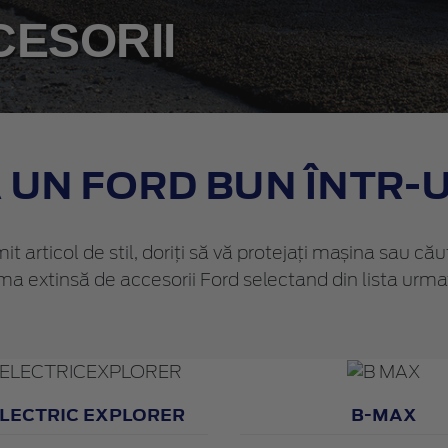
CESORII
UN FORD BUN ÎNTR-
t articol de stil, doriți să vă protejați mașina sau cău
ma extinsă de accesorii Ford selectand din lista urm
ELECTRIC EXPLORER
B-MAX