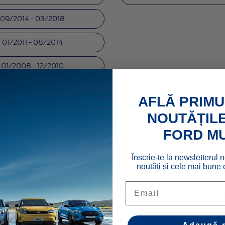
09/2014 - 03/2018
01/2011 - 08/2014
01/2008 - 12/2010
07/2004 - 12/2007
AFLĂ PRIMU
NOUTĂȚILE
FORD M
MONDEO
MUSTANG
Înscrie-te la newsletterul n
noutăți și cele mai bune o
02/2019 - prezent
10/2023 - prezent
Email
09/2014 - 01/2019
03/2018 - 03/202
09/2010 - 08/2014
03/2015 - 02/2018