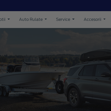
tii
Auto Rulate
Service
Accesorii