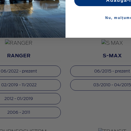
Adaugă-
Nu, mulțum
RANGER
S-MAX
06/2022 - prezent
06/2015 - prezent
02/2019 - 11/2022
03/2010 - 04/201
2012 - 01/2019
2006 - 2011