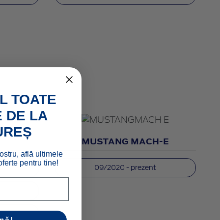
L TOATE
 DE LA
UREȘ
MUSTANG MACH-E
ostru, află ultimele
ferte pentru tine!
09/2020 - prezent
3